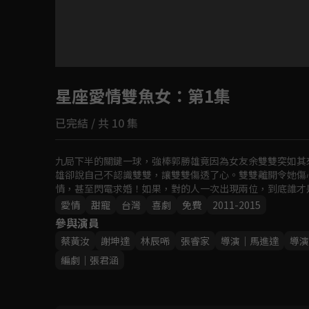
目前未允許這部影片在你所在的地區播放
星座愛情雙魚女
如有不便請見諒
：第1集
已完結 / 共 10 集
回首頁
九局下半的關鍵一球，強棒郭勝雄竟因為女友余雙雙突如其
雄卻說自己不認識雙雙，讓雙雙傷透了心。雙雙離開令她傷
情，甚至閃電求婚！如果，對的人一次出現兩位，到底誰才
愛情
甜寵
台灣
喜劇
免費
2011-2015
參與演員
蔡黃汝
謝坤達
林辰唏
張睿家
導演｜馬進達
導演
編劇｜張君涵