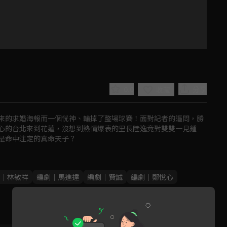
0.0
分享
收藏
來的求婚海報而一個恍神、輸掉了整場球賽！面對記者的逼問，勝
心的台北來到花蓮，沒想到熱情爆表的里長陸逸竟對雙雙一見鍾
是命中注定的真命天子？
Play
｜林敏祥
編劇｜馬進達
編劇｜費誠
編劇｜鄭悅心
Video