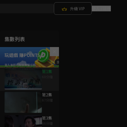
升級 VIP
登入 / 註冊
集數列表
玩遊戲 賺POINTS！
第1集
68分鐘
第2集
67分鐘
第3集
66分鐘