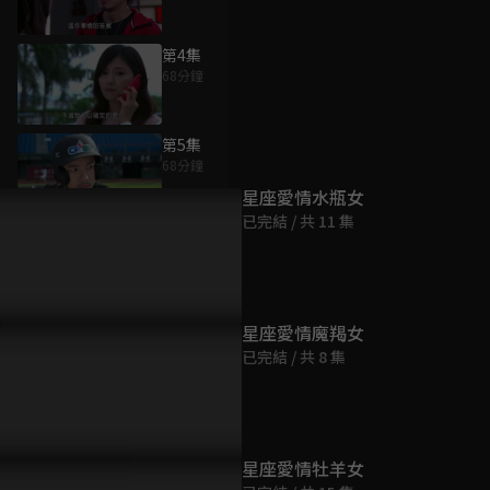
第4集
68分鐘
為您推薦
第5集
68分鐘
星座愛情水瓶女
已完結 / 共 11 集
第6集
69分鐘
第7集
星座愛情魔羯女
69分鐘
已完結 / 共 8 集
第8集
68分鐘
星座愛情牡羊女