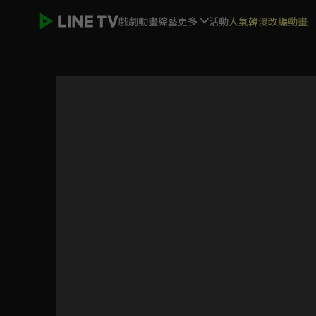
戲劇
動畫
綜藝
更多
活動
人氣韓漫改編動畫
星座愛情雙魚女