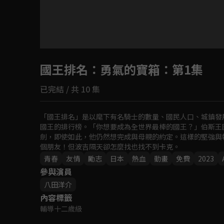
目前未允許這部影片在你所在的地區播放
國王排名：勇氣的寶箱
如有不便請見諒
：第1集
已完結 / 共 10 集
回首頁
「國王排名」是以麾下有名騎士的數量、國民人口、城鎮發
國王的排行榜。「你想要成為全世界最棒的國王？」伯斯王
劍，即使如此，他仍然想完成與母親的約定。這樣的堅強與
個朋友！但波吉隔天卻怎麼找也找不到卡克。
青春
友情
勵志
日本
熱血
動畫
免費
2023
參與演員
八田洋介
內容標籤
輔導十二歲級