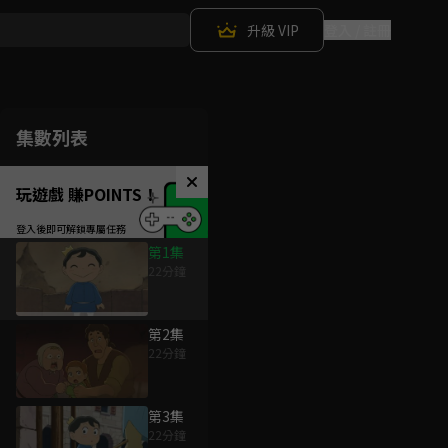
升級 VIP
登入 / 註冊
集數列表
玩遊戲 賺POINTS！
第1集
22分鐘
第2集
22分鐘
第3集
22分鐘