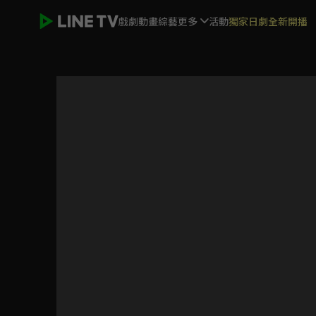
戲劇
動畫
綜藝
更多
活動
獨家日劇全新開播
國王排名：勇氣的寶箱