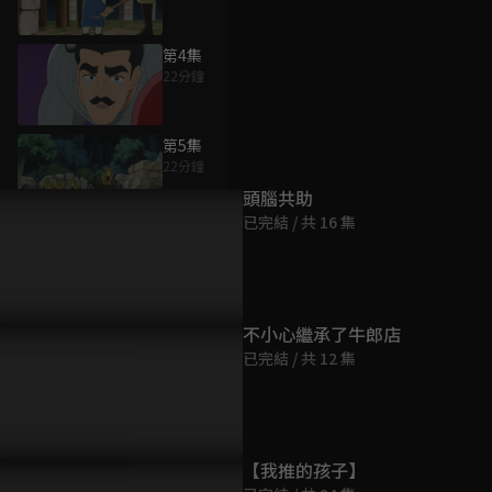
第4集
22分鐘
為您推薦
第5集
22分鐘
頭腦共助
已完結 / 共 16 集
第6集
22分鐘
第7集
不小心繼承了牛郎店
22分鐘
已完結 / 共 12 集
第8集
22分鐘
【我推的孩子】