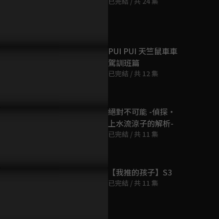
已完結 / 共 24 集
第9集
22分鐘
第10集
PUI PUI 天竺鼠車車
22分鐘
駕訓班篇
已完結 / 共 12 集
絕對不可能 -偵探・
上水流涼子的解析-
已完結 / 共 11 集
【我推的孩子】S3
已完結 / 共 11 集