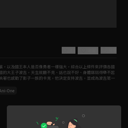
4.8
分享
收藏
展，以及國王本人是否像勇者一樣強大，綜合以上條件來評價各國
國的大王子波吉，天生就聽不見、話也說不好、身體孱弱得舉不起
執著也感動了影子一族的卡克，他決定支持波吉，並成為波吉第一
Ani-One
Play
Video