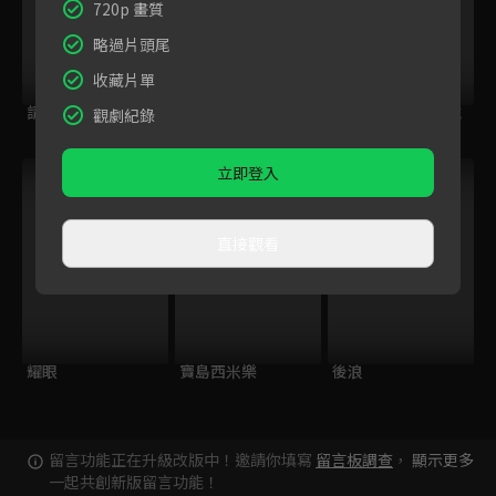
720p 畫質
略過片頭尾
收藏片單
請世界吃桌
今日免費版-空中英
今日免費版-大家說
觀劇紀錄
語教室
英語
跟播中
立即登入
直接觀看
耀眼
寶島西米樂
後浪
留言功能正在升級改版中！邀請你填寫
留言板調查
，
顯示更多
一起共創新版留言功能！