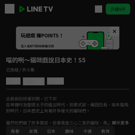
升級VIP
喵的咧～貓咪戲說日本史！S5
玩遊戲 賺POINTS！
登入後即可解鎖專屬任務
喵的咧～貓咪戲說日本史！S5
已完結 / 共 0 集
5.0
分享
收藏
此戲劇因授權到期，已下架
從卑彌呼及聖德太子的遠古時代，到紫式部、織田信長、坂本龍馬
的時代，日本歷史上有著許多偉大的貓咪們。

雖然他們做了許多嘗試，但畢竟是三心二意的貓咪，馬上就感到厭
顯示更多
倦，不自覺地對會動的東西卯起身子，再不然就是睡大覺。但只要
青春
友情
日本
趣味
卡通
教育
沉迷於某樣東西，他們就會發揮驚人的力量。究竟這樣的貓咪們是