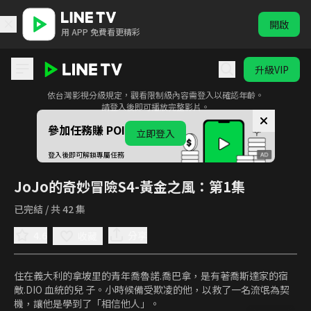
開啟
用 APP 免費看更精彩
升級VIP
此影音為限制級內容
依台灣影視分級規定，觀看限制級內容需登入以確認年齡。
JoJo的奇妙冒險S4-黃金之風
請登入後即可播放完整影片。
參加任務賺 POINTS！
立即登入
登入後即可解鎖專屬任務
JoJo的奇妙冒險S4-黃金之風
：第1集
已完結 / 共 42 集
4.6
分享
收藏
住在義大利的拿坡里的青年喬魯諾.喬巴拿，是有著喬斯達家的宿
敵.DIO 血統的兒 子。小時候備受欺凌的他，以救了一名流氓為契
機，讓他是學到了「相信他人」。
