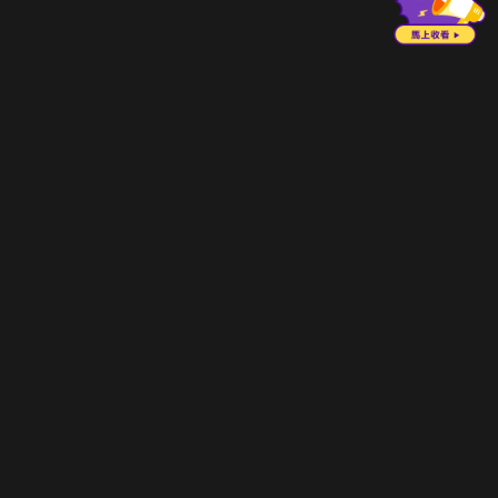
立即登入享受會員權益。
解鎖更多專屬功能，追劇更便利！
登入 / 註冊
巧克科技新媒體股份有限公司