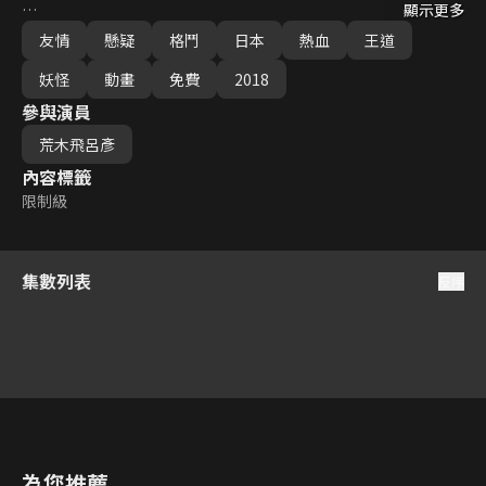
顯示更多
對於這位不忘恩情、並帶有敬意與他來往的這名流氓，深深地吸引
友情
懸疑
格鬥
日本
熱血
王道
了他的心。就這樣，讓喬魯諾是憧憬成為一名「流氓巨星」。15歲
那年，因和黑道組織「熱情」起了糾紛，也讓他是被人給盯上...
妖怪
動畫
免費
2018
參與演員
荒木飛呂彥
內容標籤
限制級
集數列表
反序
1
2
3
4
5
6
為您推薦