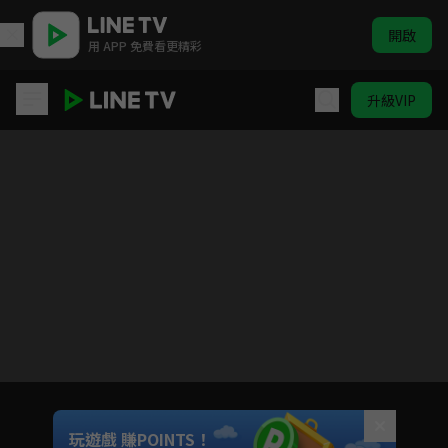
開啟
用 APP 免費看更精彩
升級VIP
蠟筆小新 海外未曝光版#33-#56(不含#44)
目前未允許這部影片在你所在的地區播放
如有不便請見諒
Unmute
玩遊戲 賺POINTS！