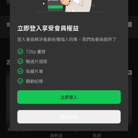
普遍級
集數列表
反序
立即登入享受會員權益
登入會員解決看劇各種惱人的事，我們為會員提供了
720p 畫質
為您推薦
略過片頭尾
收藏片單
跟播中
跟播中
跟播中
觀劇紀錄
立即登入
直接觀看
請世界吃桌
今日免費版-空中英
今日免費版-大家說
語教室
英語