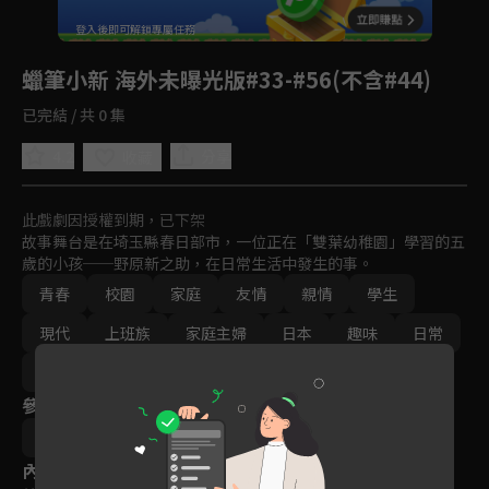
回首頁
登入後即可解鎖專屬任務
Play
蠟筆小新 海外未曝光版#33-#56(不含#44)
已完結 / 共 0 集
4.2
分享
收藏
此戲劇因授權到期，已下架
故事舞台是在埼玉縣春日部市，一位正在「雙葉幼稚園」學習的五
歲的小孩──野原新之助，在日常生活中發生的事。
青春
校園
家庭
友情
親情
學生
現代
上班族
家庭主婦
日本
趣味
日常
朋友
動畫
免費
2000-2010
參與演員
原惠一
內容標籤