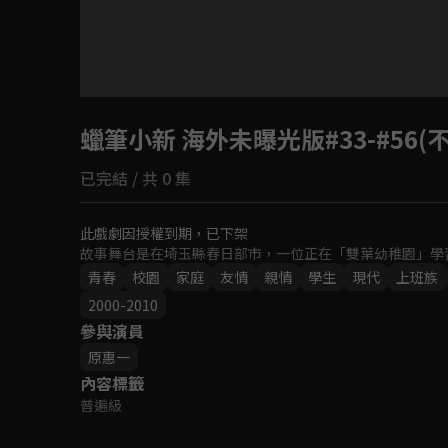
目前未允許這部影片在你所在的地區播放
蠟筆小新 海外未曝光版#33-#56(不
如有不便請見諒
已完結 / 共 0 集
回首頁
此戲劇因授權到期，已下架
故事舞台是在埼玉縣春日部市，一位正在「雙葉幼稚園」學
青春
校園
家庭
友情
親情
學生
現代
上班族
2000-2010
參與演員
原惠一
內容標籤
普遍級