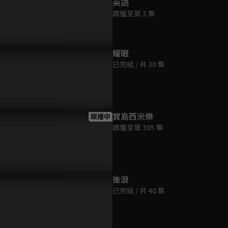
英語
跟播至第 3 集
耀眼
已完結 / 共 30 集
寶島西米樂
跟播中
跟播至第 305 集
後浪
已完結 / 共 40 集