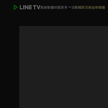
戲劇
動畫
綜藝
更多
活動
獨家日劇全新開播
蠟筆小新 海外未曝光版#33-#56(不含#44)