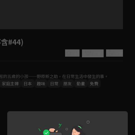
含#44)
4.2
分享
收藏
習的五歲的小孩──野原新之助，在日常生活中發生的事。
家庭主婦
日本
趣味
日常
朋友
動畫
免費
Play
Video