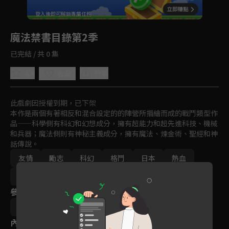
回首頁
登入後即可解鎖專屬任務
Play
魔法禁書目錄第2季
已完結 / 共 0 集
4.4
分享
收藏
此戲劇因授權到期，已下架
本作是兩個有著相反和混合設定的的陣營所描繪而成的戰鬥類型作
品——科學側有科幻和幻想成分，擁有超能力和超先進科技、機械
和兵器；魔法側則有神秘主義成分，擁有魔法、煉金術、聖經和神
話傳說。
友情
勵志
科幻
格鬥
日本
熱血
動畫
免費
2000-2010
參與演員
鎌池和馬
內容標籤