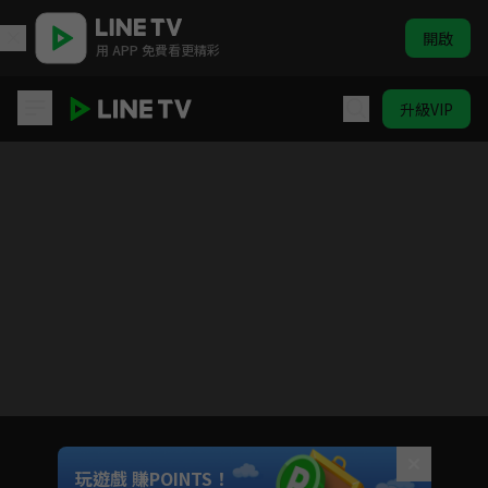
開啟
用 APP 免費看更精彩
升級VIP
魔法禁書目錄第2季
目前未允許這部影片在你所在的地區播放
如有不便請見諒
Unmute
玩遊戲 賺POINTS！