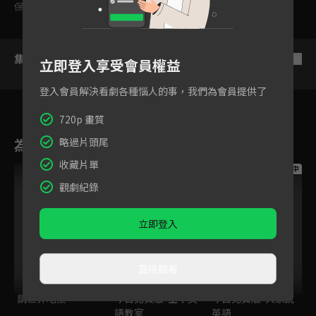
保護級
集數列表
反序
立即登入享受會員權益
登入會員解決看劇各種惱人的事，我們為會員提供了
720p 畫質
為您推薦
略過片頭尾
收藏片單
跟播中
跟播中
跟播中
觀劇紀錄
立即登入
直接觀看
請世界吃桌
今日免費版-空中英
今日免費版-大家說
語教室
英語