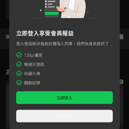
梁舒涵
尹彥凱
鯰魚哥林建予
梁瀚名
曾子余
王沛語
王上菲
游小白
立即登入享受會員權益
集數列表
反序
登入會員解決看劇各種惱人的事，我們為會員提供了
720p 畫質
略過片頭尾
為您推薦
收藏片單
跟播中
跟播中
跟播中
觀劇紀錄
立即登入
直接觀看