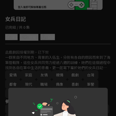
回首頁
登入後即可解鎖專屬任務
Play
女兵日記
已完結 / 共 0 集
4.2
分享
收藏
此戲劇因授權到期，已下架
一群來自不同地方、背景的入伍生，分別有各自的原因而來到了海
軍陸戰隊，這些女兵共同努力經過八週的訓練，她們在這個過程中
找到各自在軍中生活的意義，更一起寫下屬於她們的女兵日記…
愛情
家庭
友情
親情
戲劇
台灣
都會
現代
職場
偶像
喜劇
軍警
免費
2018
參與演員
劉香慈
‬陳謙文
羅平
楊晴
小嫻
楊雅筑