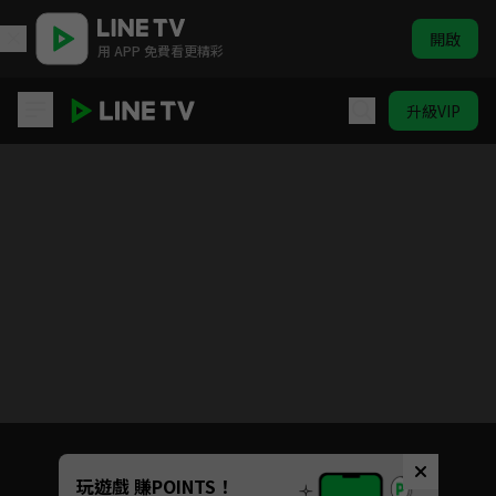
開啟
用 APP 免費看更精彩
升級VIP
女兵日記
目前未允許這部影片在你所在的地區播放
如有不便請見諒
Unmute
玩遊戲 賺POINTS！