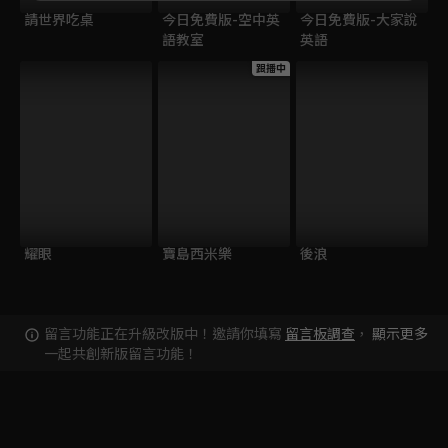
請世界吃桌
今日免費版-空中英
今日免費版-大家說
語教室
英語
跟播中
耀眼
寶島西米樂
後浪
留言功能正在升級改版中！邀請你填寫
留言板調查
，
顯示更多
一起共創新版留言功能！