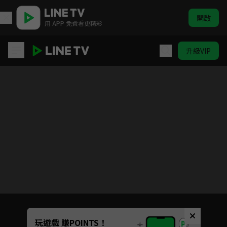
開啟
用 APP 免費看更精彩
升級VIP
女兵日記
目前未允許這部影片在你所在的地區播放
如有不便請見諒
Unmute
玩遊戲 賺POINTS！