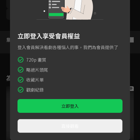
梁舒涵
尹彥凱
鯰魚哥林建予
梁瀚名
曾子余
王沛語
王上菲
游小白
立即登入享受會員權益
集數列表
反序
登入會員解決看劇各種惱人的事，我們為會員提供了
720p 畫質
略過片頭尾
為您推薦
收藏片單
跟播中
跟播中
跟播中
觀劇紀錄
立即登入
直接觀看