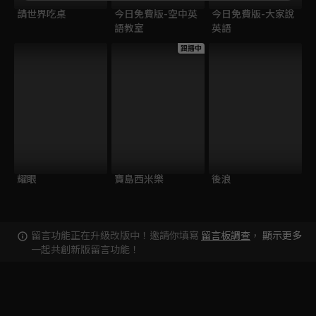
請世界吃桌
今日免費版-空中英
今日免費版-大家說
語教室
英語
跟播中
耀眼
寶島西米樂
後浪
留言功能正在升級改版中！邀請你填寫
留言板調查
，
顯示更多
一起共創新版留言功能！