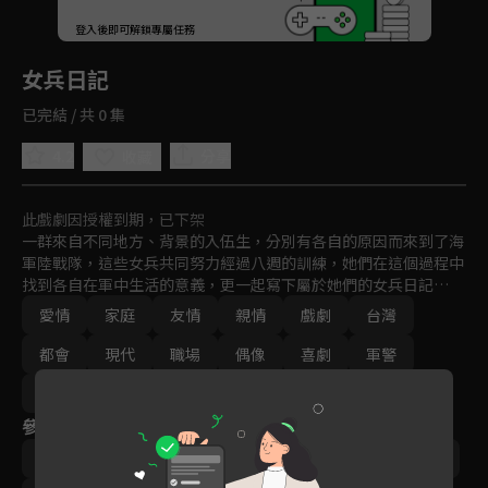
回首頁
登入後即可解鎖專屬任務
Play
女兵日記
已完結 / 共 0 集
4.2
分享
收藏
此戲劇因授權到期，已下架
一群來自不同地方、背景的入伍生，分別有各自的原因而來到了海
軍陸戰隊，這些女兵共同努力經過八週的訓練，她們在這個過程中
找到各自在軍中生活的意義，更一起寫下屬於她們的女兵日記…
愛情
家庭
友情
親情
戲劇
台灣
都會
現代
職場
偶像
喜劇
軍警
免費
2018
參與演員
劉香慈
‬陳謙文
羅平
楊晴
小嫻
楊雅筑