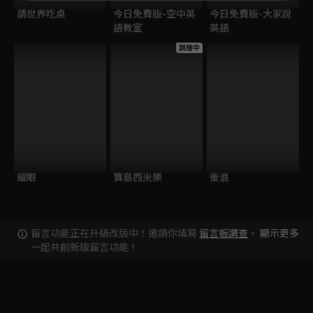
請世界吃桌
今日免費版-空中英
今日免費版-大家說
語教室
英語
跟播中
耀眼
寶島西米樂
後浪
留言功能正在升級改版中！邀請你填寫
留言板調查
，
顯示更多
一起共創新版留言功能！