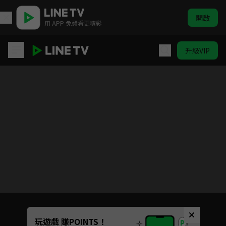
開啟
用 APP 免費看更精彩
升級VIP
女兵日記
目前未允許這部影片在你所在的地區播放
如有不便請見諒
Unmute
玩遊戲 賺POINTS！