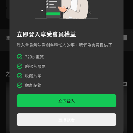
梁舒涵
尹彥凱
鯰魚哥林建予
梁瀚名
曾子余
王沛語
王上菲
游小白
立即登入享受會員權益
集數列表
反序
登入會員解決看劇各種惱人的事，我們為會員提供了
720p 畫質
略過片頭尾
為您推薦
收藏片單
跟播中
跟播中
跟播中
觀劇紀錄
立即登入
直接觀看