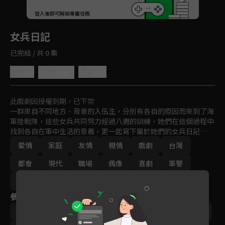
回首頁
登入後即可解鎖專屬任務
Play
女兵日記
已完結 / 共 0 集
4.2
分享
收藏
此戲劇因授權到期，已下架
一群來自不同地方、背景的入伍生，分別有各自的原因而來到了海
軍陸戰隊，這些女兵共同努力經過八週的訓練，她們在這個過程中
找到各自在軍中生活的意義，更一起寫下屬於她們的女兵日記…
愛情
家庭
友情
親情
戲劇
台灣
都會
現代
職場
偶像
喜劇
軍警
免費
2018
參與演員
劉香慈
‬陳謙文
羅平
楊晴
小嫻
楊雅筑