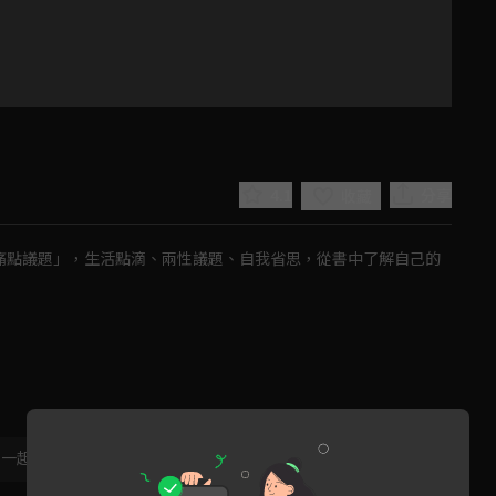
4.1
分享
收藏
「痛點議題」，生活點滴、兩性議題、自我省思，從書中了解自己的
Play
Video
，一起共創新版留言功能！
顯示更多