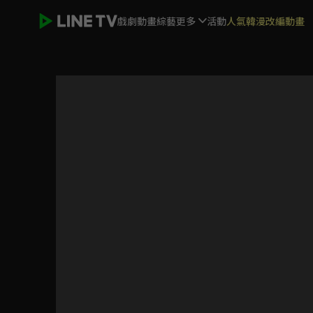
戲劇
動畫
綜藝
更多
活動
人氣韓漫改編動畫
洛心說書