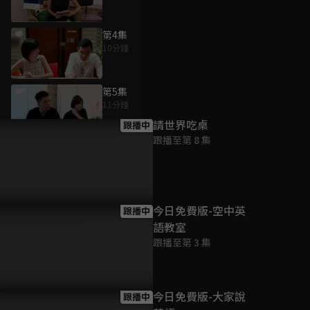
第4集
10分鐘
為您推薦
第5集
11分鐘
請世界吃桌
跟播中
跟播至第 8 集
第6集
9分鐘
第7集
今日免費版-空中英
跟播中
13分鐘
語教室
跟播至第 3 集
今日免費版-大家說
跟播中