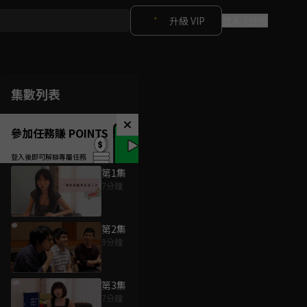
升級 VIP
登入 / 註冊
集數列表
參加任務賺 POINTS！
第1集
7分鐘
第2集
9分鐘
第3集
7分鐘