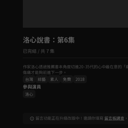
目前未允許這部影片在你所在的地區播放
洛心說書
如有不便請見諒
：第6集
已完結 / 共 7 集
回首頁
作家洛心透過推薦書本角度切進20-35代的心中最在意的
傷痛才能夠前進下一步。
台灣
綜藝
素人
免費
2018
參與演員
洛心
留言功能正在升級改版中！邀請你填寫
留言板調查