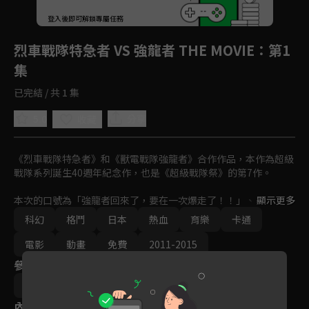
回首頁
登入後即可解鎖專屬任務
Play
烈車戰隊特急者 VS 強龍者 THE MOVIE
：第1
集
已完結 / 共 1 集
5.0
分享
收藏
《烈車戰隊特急者》和《獸電戰隊強龍者》合作作品，本作為超級
戰隊系列誕生40週年紀念作，也是《超級戰隊祭》的第7作。

本次的口號為「強龍者回來了，要在一次爆走了！！」、「小孩版
顯示更多
特急者，出發前進！！」。
科幻
格鬥
日本
熱血
育樂
卡通
電影
動畫
免費
2011-2015
參與演員
松村文雄
內容標籤