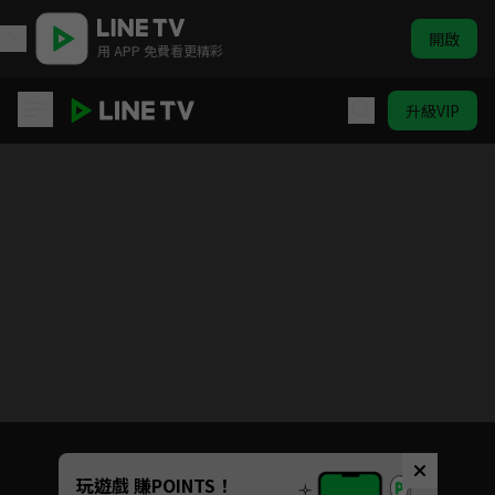
開啟
用 APP 免費看更精彩
升級VIP
烈車戰隊特急者 VS 強龍者 THE MOVIE
目前未允許這部影片在你所在的地區播放
如有不便請見諒
Unmute
玩遊戲 賺POINTS！