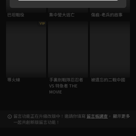
巴坦戰役
集中營大逃亡
傷痕-老兵的故事
VIP
導火線
手裏劍戰隊忍忍者
被遺忘的二戰中國
VS 特急者 THE
MOVIE
留言功能正在升級改版中！邀請你填寫
留言板調查
，
顯示更多
一起共創新版留言功能！