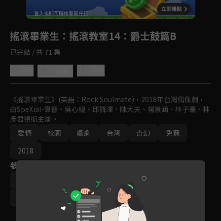
登入後即可解鎖專屬任務
Play
搖滾畢業生
：搖滾教室14：爵士鼓篇B
已完結 / 共 71 集
4.3
分享
收藏
《搖滾畢業生》(英語：Rock Soulmate)，2018年台灣偶像劇，
由SpeXial-偉晉、吳心緹、邱鋒澤、陳大天、楊景涵、林子珊、林
彥君領銜主演。
愛情
校園
戲劇
台灣
奇幻
免費
2018
參與演員
林彥君
黃偉晉
吳心緹
邱鋒澤
陳大天
林子珊