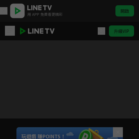
開啟
用 APP 免費看更精彩
升級VIP
搖滾畢業生
Unmute
玩遊戲 賺POINTS！