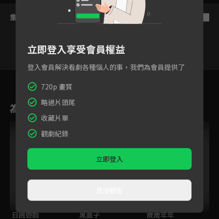
集數列表
反序
立即登入享受會員權益
登入會員解決看劇各種惱人的事，我們為會員提供了
63
64
65
66
67
68
6
720p 畫質
略過片頭尾
為您推薦
收藏片單
觀劇紀錄
立即登入
直接觀看
日蝕遊戲
黑盒子
歲歲年年