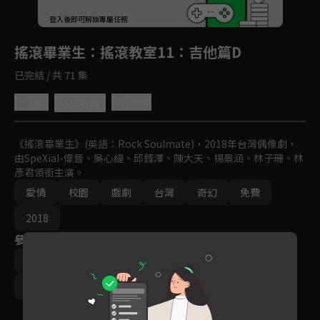
登入後即可解鎖專屬任務
Play
搖滾畢業生
：搖滾教室11：吉他篇D
已完結 / 共 71 集
4.3
分享
收藏
《搖滾畢業生》(英語：Rock Soulmate)，2018年台灣偶像劇，
由SpeXial-偉晉、吳心緹、邱鋒澤、陳大天、楊景涵、林子珊、林
彥君領銜主演。
愛情
校園
戲劇
台灣
奇幻
免費
2018
參與演員
林彥君
黃偉晉
吳心緹
邱鋒澤
陳大天
林子珊