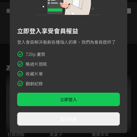
集數列表
反序
立即登入享受會員權益
登入會員解決看劇各種惱人的事，我們為會員提供了
61
62
63
64
65
66
6
720p 畫質
略過片頭尾
為您推薦
收藏片單
觀劇紀錄
立即登入
直接觀看
日蝕遊戲
黑盒子
歲歲年年