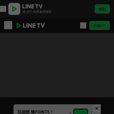
開啟
用 APP 免費看更精彩
升級VIP
搖滾畢業生
Unmute
玩遊戲 賺POINTS！