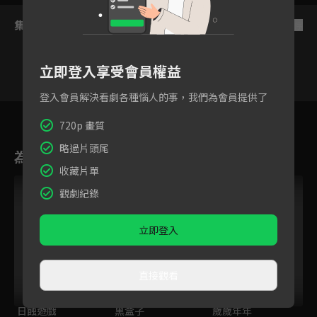
集數列表
反序
立即登入享受會員權益
登入會員解決看劇各種惱人的事，我們為會員提供了
7
8
9
10
11
12
1
720p 畫質
略過片頭尾
為您推薦
收藏片單
觀劇紀錄
立即登入
直接觀看
日蝕遊戲
黑盒子
歲歲年年