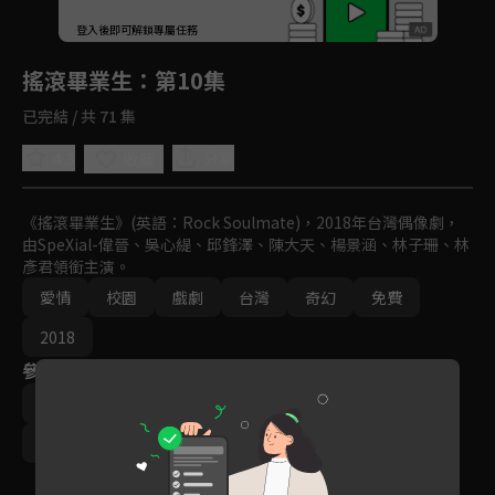
登入後即可解鎖專屬任務
Play
搖滾畢業生
：第10集
已完結 / 共 71 集
4.3
分享
收藏
《搖滾畢業生》(英語：Rock Soulmate)，2018年台灣偶像劇，
由SpeXial-偉晉、吳心緹、邱鋒澤、陳大天、楊景涵、林子珊、林
彥君領銜主演。
愛情
校園
戲劇
台灣
奇幻
免費
2018
參與演員
林彥君
黃偉晉
吳心緹
邱鋒澤
陳大天
林子珊