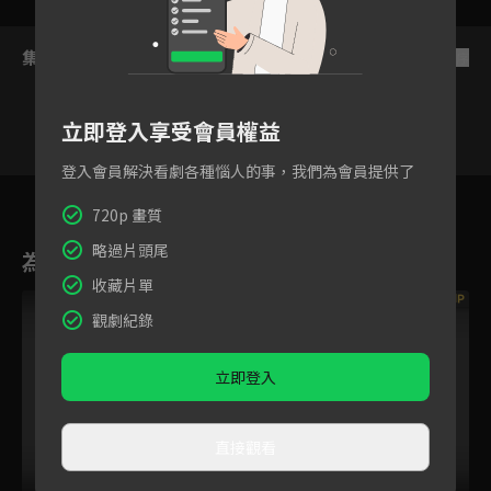
集數列表
反序
立即登入享受會員權益
登入會員解決看劇各種惱人的事，我們為會員提供了
VIP
VIP
VIP
VIP
VIP
VIP
3
4
5
6
7
8
720p 畫質
略過片頭尾
為您推薦
收藏片單
VIP
VIP
觀劇紀錄
立即登入
直接觀看