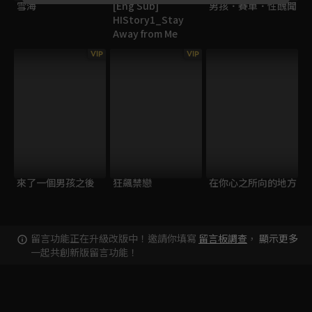
雪海
[Eng Sub]
男孩．賽車．性醜聞
HIStory1_Stay
Away from Me
VIP
VIP
來了一個男孩之後
狂飆禁戀
在你心之所向的地方
留言功能正在升級改版中！邀請你填寫
留言板調查
，
顯示更多
一起共創新版留言功能！