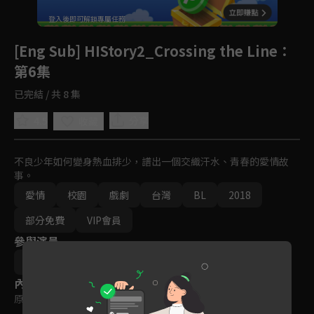
回首頁
登入後即可解鎖專屬任務
Play
[Eng Sub] HIStory2_Crossing the Line
：
第6集
已完結 / 共 8 集
4.5
分享
收藏
不良少年如何變身熱血排少，譜出一個交織汗水、青春的愛情故
事。
愛情
校園
戲劇
台灣
BL
2018
部分免費
VIP會員
參與演員
盧彥澤
范少勳
楊孟霖
施柏宇
內容標籤
原創