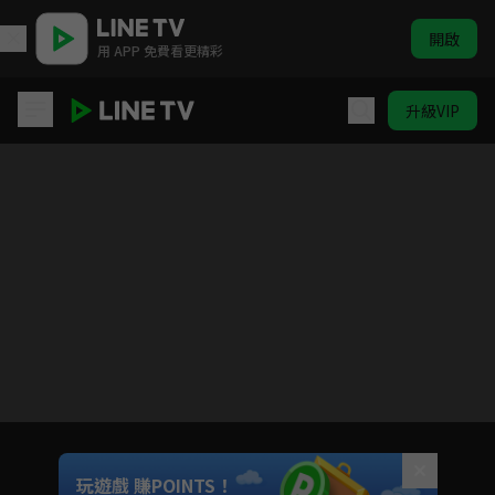
開啟
用 APP 免費看更精彩
升級VIP
[Eng Sub] HIStory2_Crossing the Line
目前未允許這部影片在你所在的地區播放
如有不便請見諒
Unmute
玩遊戲 賺POINTS！