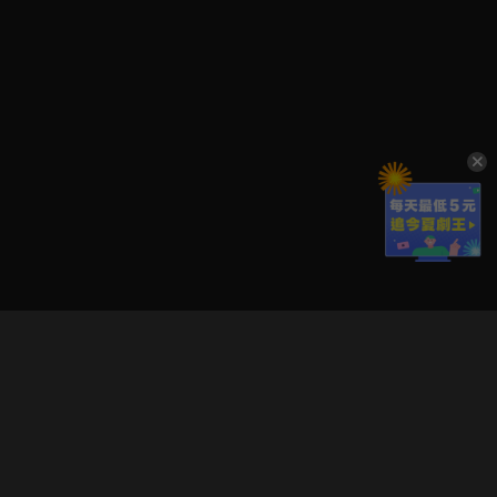
立即登入享受會員權益。
解鎖更多專屬功能，追劇更便利！