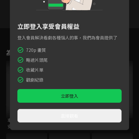
立即登入享受會員權益
3
4
5
6
7
8
登入會員解決看劇各種惱人的事，我們為會員提供了
720p 畫質
為您推薦
略過片頭尾
收藏片單
觀劇紀錄
立即登入
直接觀看
車車方城市：救護車
自由門神(數位修復
請成為我的家人
安柏
版)