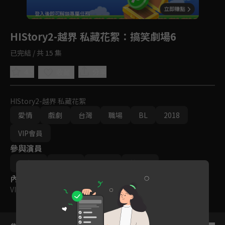
登入後即可解鎖專屬任務
VIP 專屬內容
Play
HIStory2-越界 私藏花絮
：搞笑劇場6
您尚未登入，
升級解鎖所有好劇
已完結 / 共 15 集
立即前往
4.5
分享
收藏
HIStory2-越界 私藏花絮
愛情
戲劇
台灣
職場
BL
2018
VIP會員
參與演員
盧彥澤
楊孟霖
施柏宇
范少勳
內容標籤
VIP