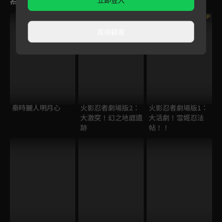
立即登入
VIP
VIP
直接觀看
秦時麗人明月心
火影忍者劇場版2：
火影忍者劇場版1：
大激突！幻之地庭遺
大活劇！雪姬忍法
跡
帖！！