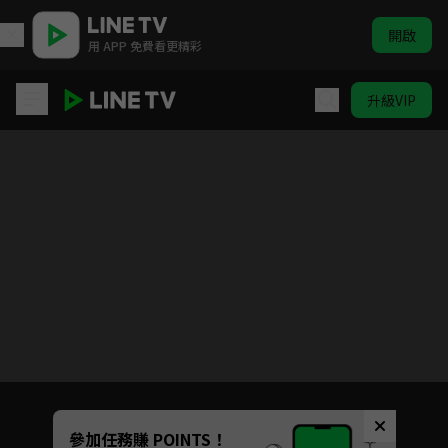
開啟
用 APP 免費看更精彩
升級VIP
烈火如歌
目前未允許這部影片在你所在的地區播放
如有不便請見諒
Unmute
參加任務賺 POINTS！