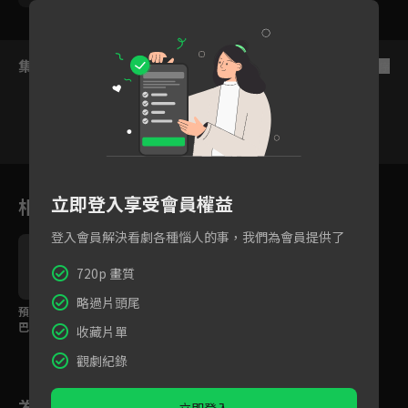
集數列表
反序
46
47
48
49
50
51
5
立即登入享受會員權益
相關花絮
登入會員解決看劇各種惱人的事，我們為會員提供了
720p 畫質
略過片頭尾
預告｜周渝民✕迪麗熱
巴主演，共譜一段橫跨
收藏片單
百年的生死之戀
觀劇紀錄
為您推薦