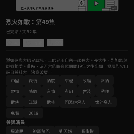
回首頁
登入後即可解鎖專屬任務
Play
烈火如歌
：第49集
已完結 / 共 52 集
4.3
分享
收藏
烈如歌與大師兄戰楓、二師兄玉自寒一起長大。長大後，烈如歌與
戰楓相愛。此時，暗河宮的暗夜羅閉關19年之後出關，發現烈火山
莊日益壯大，決意破壞…
中國
愛情
情感
甜寵
改編
友情
親情
戲劇
言情
玄幻
古裝
動作
武俠
江湖
武林
門派继承人
世外高人
免費
2018
參與演員
周渝民
迪麗熱巴
劉芮麟
張彬彬