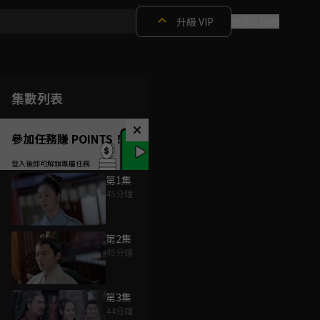
升級 VIP
登入 / 註冊
集數列表
參加任務賺 POINTS！
第1集
45分鐘
第2集
45分鐘
第3集
44分鐘