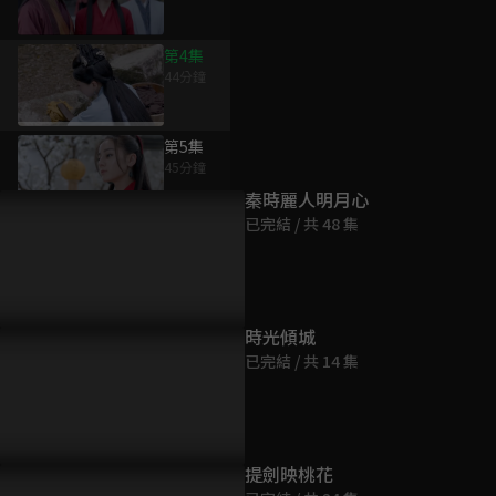
第4集
44分鐘
為您推薦
第5集
45分鐘
秦時麗人明月心
已完結 / 共 48 集
第6集
44分鐘
第7集
時光傾城
44分鐘
已完結 / 共 14 集
第8集
44分鐘
提劍映桃花