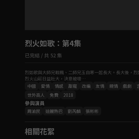
目前未允許這部影片在你所在的地區播放
烈火如歌
如有不便請見諒
：第4集
已完結 / 共 52 集
回首頁
烈如歌與大師兄戰楓、二師兄玉自寒一起長大。長大後，烈
烈火山莊日益壯大，決意破壞…
中國
愛情
情感
甜寵
改編
友情
親情
戲劇
世外高人
免費
2018
參與演員
周渝民
迪麗熱巴
劉芮麟
張彬彬
相關花絮