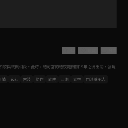
4.3
分享
收藏
如歌與戰楓相愛。此時，暗河宮的暗夜羅閉關19年之後出關，發現
言情
玄幻
古裝
動作
武俠
江湖
武林
門派继承人
Play
Video