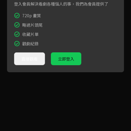
登入會員解決看劇各種惱人的事，我們為會員提供了
720p 畫質
略過片頭尾
收藏片單
觀劇紀錄
直接觀看
立即登入