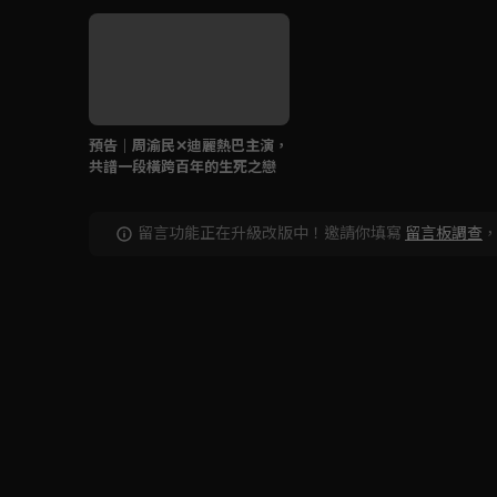
預告｜周渝民✕迪麗熱巴主演，
共譜一段橫跨百年的生死之戀
留言功能正在升級改版中！邀請你填寫
留言板調查