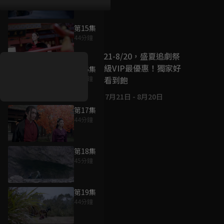
第15集
好康資訊
44分鐘
7/21-8/20，盛夏追劇祭
升級VIP最優惠！獨家好
第16集
戲看到飽
44分鐘
7月21日
-
8月20日
第17集
44分鐘
第18集
45分鐘
第19集
44分鐘