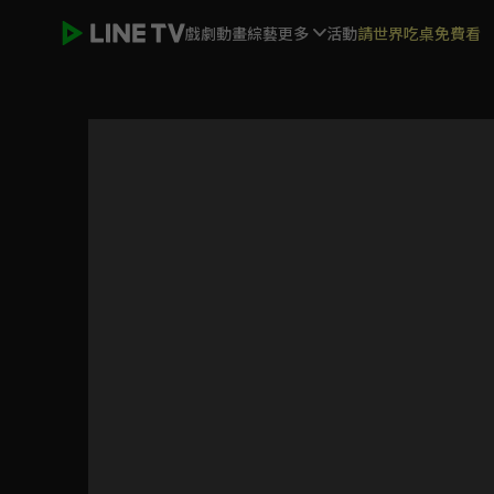
戲劇
動畫
綜藝
更多
活動
請世界吃桌免費看
烈火如歌