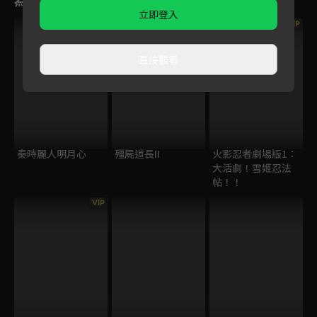
立即登入
VIP
直接觀看
秦時麗人明月心
殭屍道長II
火影忍者劇場版1：
大活劇！雪姬忍法
帖！！
VIP