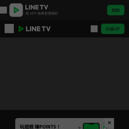
開啟
用 APP 免費看更精彩
升級VIP
烈火如歌
目前未允許這部影片在你所在的地區播放
如有不便請見諒
Unmute
玩遊戲 賺POINTS！