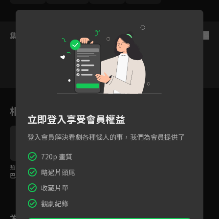
集數列表
反序
35
36
37
38
39
40
4
相關花絮
立即登入享受會員權益
登入會員解決看劇各種惱人的事，我們為會員提供了
720p 畫質
預告｜周渝民✕迪麗熱
略過片頭尾
巴主演，共譜一段橫跨
百年的生死之戀
收藏片單
觀劇紀錄
為您推薦