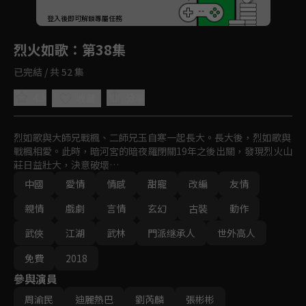
回首頁
登入後即可解鎖專屬任務
Play
烈火如歌
：第38集
已完結 / 共 52 集
4.3
分享
收藏
烈如歌與大師兄戰楓、二師兄玉自寒一起長大。長大後，烈如歌與
戰楓相愛。此時，暗河宮的暗夜羅閉關19年之後出關，發現烈火山
莊日益壯大，決意破壞…
中國
愛情
情感
甜寵
改編
友情
親情
戲劇
言情
玄幻
古裝
動作
武俠
江湖
武林
門派继承人
世外高人
免費
2018
參與演員
周渝民
迪麗熱巴
劉芮麟
張彬彬