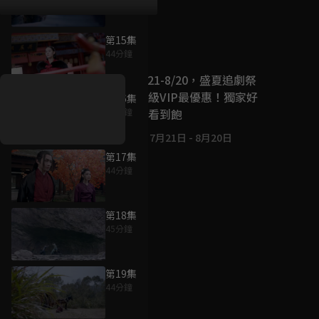
第15集
好康資訊
44分鐘
7/21-8/20，盛夏追劇祭
升級VIP最優惠！獨家好
第16集
戲看到飽
44分鐘
7月21日
-
8月20日
第17集
44分鐘
第18集
45分鐘
第19集
44分鐘