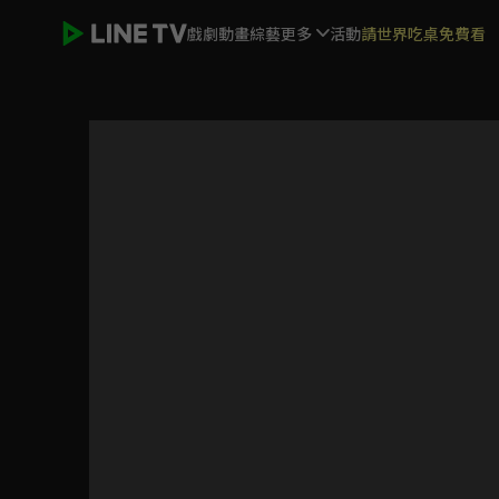
戲劇
動畫
綜藝
更多
活動
請世界吃桌免費看
烈火如歌