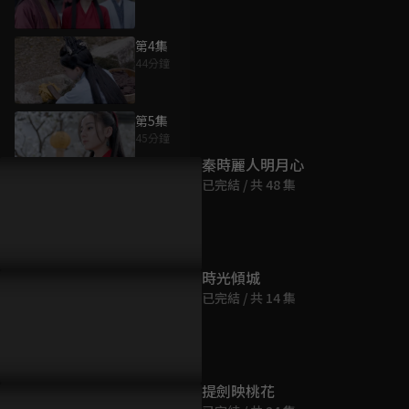
第4集
44分鐘
為您推薦
第5集
45分鐘
秦時麗人明月心
已完結 / 共 48 集
第6集
44分鐘
第7集
時光傾城
44分鐘
已完結 / 共 14 集
第8集
44分鐘
提劍映桃花