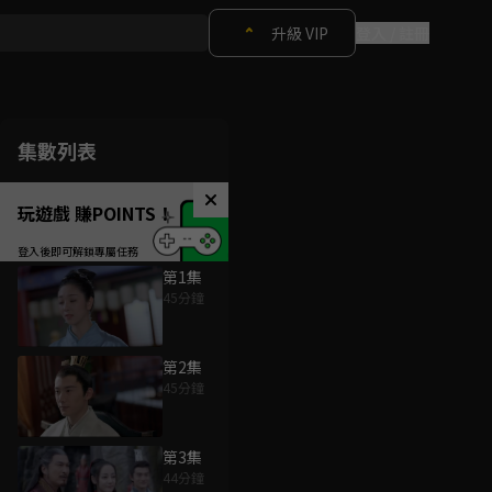
升級 VIP
登入 / 註冊
集數列表
玩遊戲 賺POINTS！
第1集
45分鐘
第2集
45分鐘
第3集
44分鐘