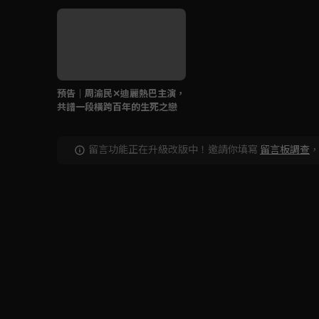
預告｜周渝民✕迪麗熱巴主演，
共譜一段橫跨百年的生死之戀
留言功能正在升級改版中！邀請你填寫
留言板調查