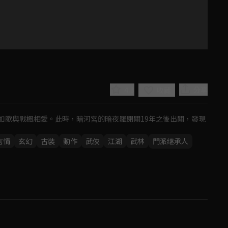
4.3
分享
收藏
如歌與戰楓相愛。此時，暗河宮的暗夜羅閉關19年之後出關，發現
言情
玄幻
古裝
動作
武俠
江湖
武林
門派继承人
Play
Video