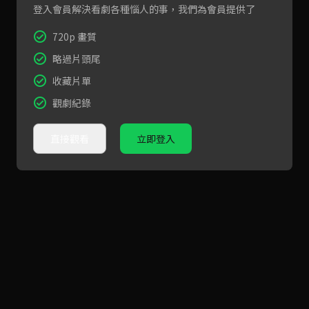
登入會員解決看劇各種惱人的事，我們為會員提供了
720p 畫質
略過片頭尾
收藏片單
觀劇紀錄
直接觀看
立即登入