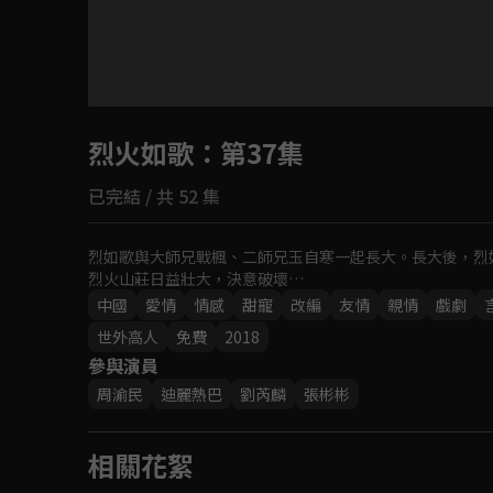
目前未允許這部影片在你所在的地區播放
烈火如歌
如有不便請見諒
：第37集
已完結 / 共 52 集
回首頁
烈如歌與大師兄戰楓、二師兄玉自寒一起長大。長大後，烈
烈火山莊日益壯大，決意破壞…
中國
愛情
情感
甜寵
改編
友情
親情
戲劇
世外高人
免費
2018
參與演員
周渝民
迪麗熱巴
劉芮麟
張彬彬
相關花絮