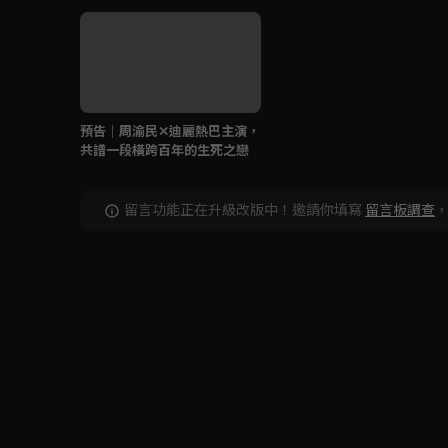
預告｜周渝民✕迪麗熱巴主演，
共譜一段橫跨百年的生死之戀
留言功能正在升級改版中！邀請你填寫
留言板調查