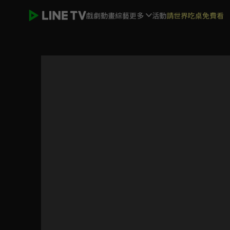
戲劇
動畫
綜藝
更多
活動
請世界吃桌免費看
烈火如歌