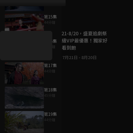
第15集
好康資訊
44分鐘
7/21-8/20，盛夏追劇祭
升級VIP最優惠！獨家好
第16集
戲看到飽
44分鐘
7月21日
-
8月20日
第17集
44分鐘
第18集
45分鐘
第19集
44分鐘