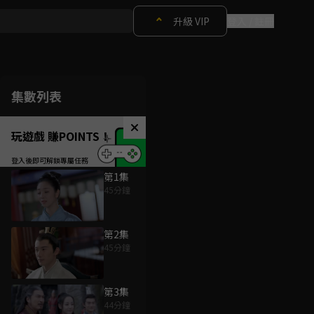
升級 VIP
登入 / 註冊
集數列表
玩遊戲 賺POINTS！
第1集
45分鐘
第2集
45分鐘
第3集
44分鐘