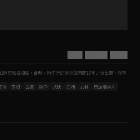
4.3
分享
收藏
如歌與戰楓相愛。此時，暗河宮的暗夜羅閉關19年之後出關，發現
言情
玄幻
古裝
動作
武俠
江湖
武林
門派继承人
Play
Video