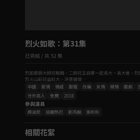
目前未允許這部影片在你所在的地區播放
烈火如歌
如有不便請見諒
：第31集
已完結 / 共 52 集
回首頁
烈如歌與大師兄戰楓、二師兄玉自寒一起長大。長大後，烈
烈火山莊日益壯大，決意破壞…
中國
愛情
情感
甜寵
改編
友情
親情
戲劇
世外高人
免費
2018
參與演員
周渝民
迪麗熱巴
劉芮麟
張彬彬
相關花絮