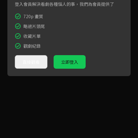
登入會員解決看劇各種惱人的事，我們為會員提供了
720p 畫質
略過片頭尾
收藏片單
觀劇紀錄
直接觀看
立即登入