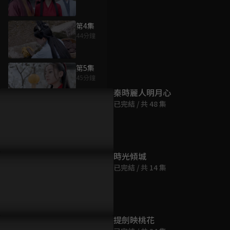
第4集
44分鐘
為您推薦
第5集
45分鐘
秦時麗人明月心
已完結 / 共 48 集
第6集
44分鐘
第7集
時光傾城
44分鐘
已完結 / 共 14 集
第8集
44分鐘
提劍映桃花