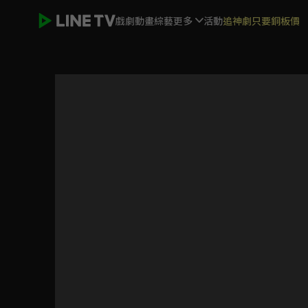
戲劇
動畫
綜藝
更多
活動
追神劇只要銅板價
龍王的工作！