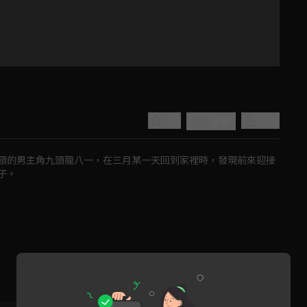
4.3
分享
收藏
頸的男主角九頭龍八一，在三月某一天回到家裡時，發現前來迎接
子。
Play
Video