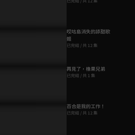
已完結 / 共 12 集
第9集
24分鐘
第10集
哎咕島消失的舔甜歌
24分鐘
姬
已完結 / 共 12 集
第11集
24分鐘
再見了，橡果兄弟
已完結 / 共 1 集
第12集
24分鐘
百合是我的工作！
已完結 / 共 12 集