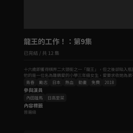
目前未允許這部影片在你所在的地區播放
龍王的工作！
如有不便請見諒
：第9集
已完結 / 共 12 集
回首頁
十六歲即獲得棋界二大頭銜之一「龍王」，但之後卻陷入瓶
他的是一位名為雛鶴愛的小學三年級女生，愛要求收她為弟
青春
勵志
日本
熱血
動畫
免費
2018
參與演員
內田雄馬
日高里菜
內容標籤
普遍級