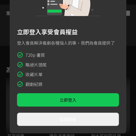
集數列表
反序
立即登入享受會員權益
登入會員解決看劇各種惱人的事，我們為會員提供了
7
8
9
10
11
12
720p 畫質
略過片頭尾
為您推薦
收藏片單
觀劇紀錄
立即登入
直接觀看
星靈感應
情色漫畫老師
柚木家的四兄弟