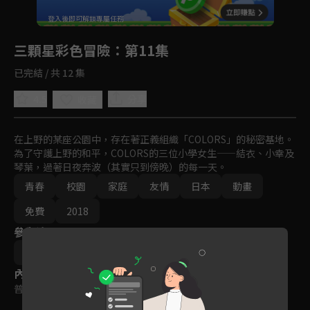
回首頁
登入後即可解鎖專屬任務
Play
三顆星彩色冒險
：第11集
已完結 / 共 12 集
4.5
分享
收藏
在上野的某座公園中，存在著正義組織「COLORS」的秘密基地。
為了守護上野的和平，COLORS的三位小學女生——結衣、小幸及
琴葉，過著日夜奔波（其實只到傍晚）的每一天。
青春
校園
家庭
友情
日本
動畫
免費
2018
參與演員
高田憂希
高野麻里佳
日岡夏美
內容標籤
普遍級