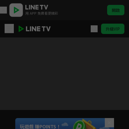
開啟
用 APP 免費看更精彩
升級VIP
三顆星彩色冒險
目前未允許這部影片在你所在的地區播放
如有不便請見諒
Unmute
玩遊戲 賺POINTS！