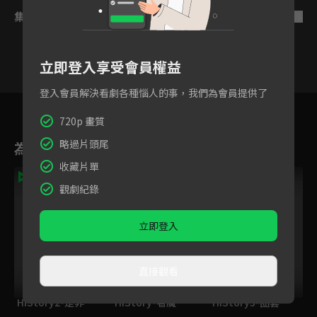
集數列表
反序
立即登入享受會員權益
登入會員解決看劇各種惱人的事，我們為會員提供了
1
2
3
4
5
6
720p 畫質
略過片頭尾
為您推薦
收藏片單
觀劇紀錄
立即登入
直接觀看
HIStory2-是非
HIStory-著魔
HIStory3-圈套