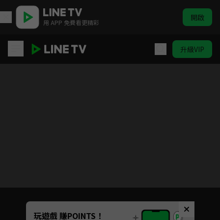
開啟
用 APP 免費看更精彩
升級VIP
HIStory2-越界
目前未允許這部影片在你所在的地區播放
如有不便請見諒
Unmute
玩遊戲 賺POINTS！