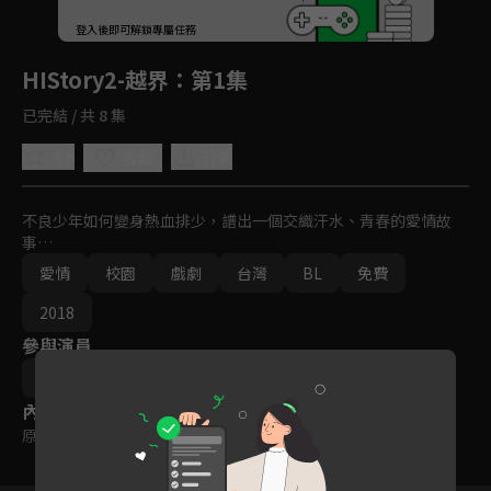
回首頁
登入後即可解鎖專屬任務
Play
HIStory2-越界
：第1集
已完結 / 共 8 集
4.6
分享
收藏
不良少年如何變身熱血排少，譜出一個交織汗水、青春的愛情故
事…
愛情
校園
戲劇
台灣
BL
免費
2018
參與演員
盧彥澤
施柏宇
范少勳
楊孟霖
內容標籤
原創