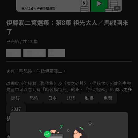
回首頁
登入後即可解鎖專屬任務
Play
伊藤潤二驚選集
：第8集 祖先大人／馬戲團來
了
已完結 / 共 13 集
4.2
分享
收藏
★有一種恐怖，叫做伊藤潤二。

改編於《伊藤潤二傑作集》及《魔之碎片》，從這次所公開的主視
覺圖中可以看到有「時裝模特兒」的淵、「押切怪談」的押切徹、
顯示更多
「富江」系列的富江、「雙一」系列的雙一、「至死不渝的愛」的
懸疑
恐怖
日本
妖怪
動畫
免費
十字路口的美少年、「蛞蝓少女」的夕子等，全都是足以代表伊藤
作品的角色們。
2017
參與演員
田頭忍
內容標籤