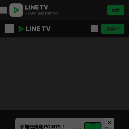
開啟
用 APP 免費看更精彩
升級VIP
伊藤潤二驚選集
目前未允許這部影片在你所在的地區播放
如有不便請見諒
Unmute
參加任務賺 POINTS！