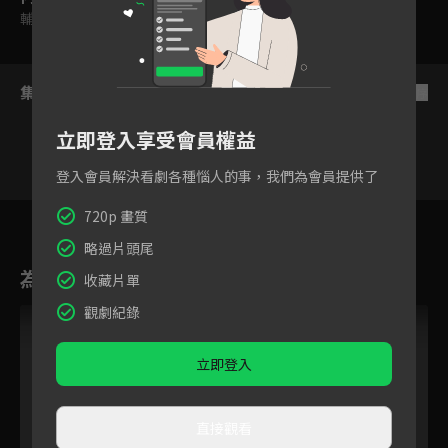
輔導十五歲級
集數列表
反序
立即登入享受會員權益
登入會員解決看劇各種惱人的事，我們為會員提供了
5
6
7
8
9
10
11
720p 畫質
略過片頭尾
為您推薦
收藏片單
觀劇紀錄
立即登入
直接觀看