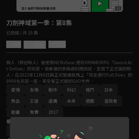
回首頁
登入後即可解鎖專屬任務
Play
刀劍神域第一季
：第8集
已完結 / 共 25 集
4.6
分享
收藏
桐人（桐谷和人）是使用NERvGear 遊玩VRMMORPG「Sword Ar
t Online」的玩家。很幸運的參與過封閉測試、並買下正式版的和
人，在2022年11月6日與正式營運就馬上「完全潛行Full Dive」的
9999名玩家一起，享受著正式版的SAO世界…
愛情
友情
動作
科幻
格鬥
日本
熱血
王道
虛構
未來
遊戲
冒險者
動畫
免費
2017
參與演員
松岡禎丞
戶松遙
川原礫