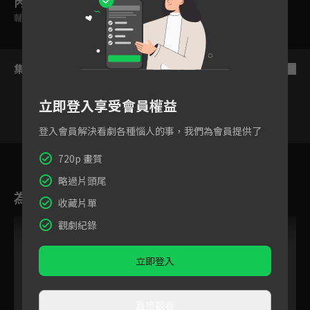
內容標籤
輔導十二歲級
集數列表
反序
立即登入享受會員權益
登入會員解決看劇各種惱人的事，我們為會員提供了
5
6
7
8
9
10
11
720p 畫質
略過片頭尾
為您推薦
收藏片單
觀劇紀錄
立即登入
直接觀看