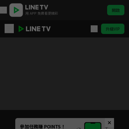
開啟
用 APP 免費看更精彩
升級VIP
刀劍神域第一季
目前未允許這部影片在你所在的地區播放
如有不便請見諒
Unmute
參加任務賺 POINTS！