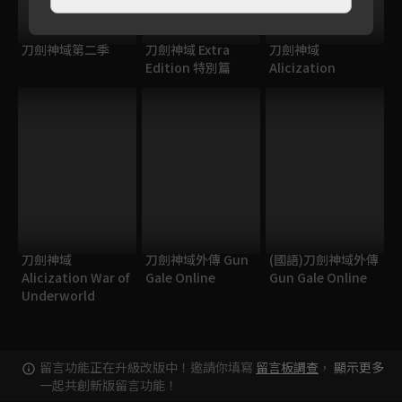
刀劍神域第二季
刀劍神域 Extra
刀劍神域
Edition 特別篇
Alicization
刀劍神域
刀劍神域外傳 Gun
(國語)刀劍神域外傳
Alicization War of
Gale Online
Gun Gale Online
Underworld
留言功能正在升級改版中！邀請你填寫
留言板調查
，
顯示更多
一起共創新版留言功能！