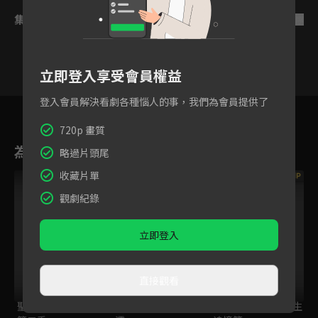
集數列表
反序
立即登入享受會員權益
登入會員解決看劇各種惱人的事，我們為會員提供了
9
10
11
12
13
14
1
720p 畫質
為您推薦
略過片頭尾
收藏片單
VIP
觀劇紀錄
立即登入
直接觀看
聖女魔力無所不能
BLUE REFLECTION :
魔法科高中的劣等生