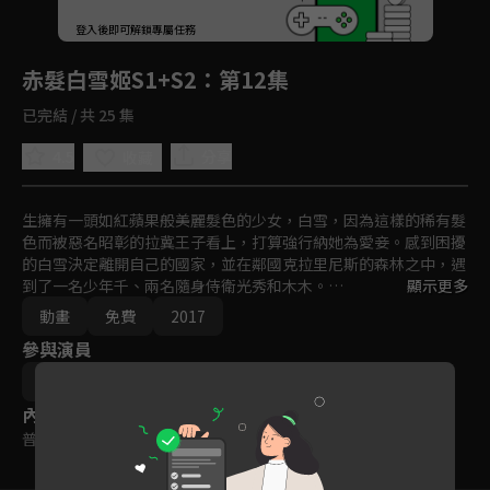
回首頁
登入後即可解鎖專屬任務
Play
赤髮白雪姬S1+S2
：第12集
已完結 / 共 25 集
4.5
分享
收藏
生擁有一頭如紅蘋果般美麗髮色的少女，白雪，因為這樣的稀有髮
色而被惡名昭彰的拉冀王子看上，打算強行納她為愛妾。感到困擾
的白雪決定離開自己的國家，並在鄰國克拉里尼斯的森林之中，遇
到了一名少年千、兩名隨身侍衛光秀和木木。

顯示更多
在千的協助下，順利解決與拉冀王子有關的問題後，白雪決定在克
動畫
免費
2017
拉里尼斯王國留下來，以成為一名宮廷藥劑師為目標而努力著，也
參與演員
希望將來能夠待在千的身側繼續協助他，並通過自己的能力踏入王
宮。
早見沙織
逢坂良太
內容標籤
普遍級