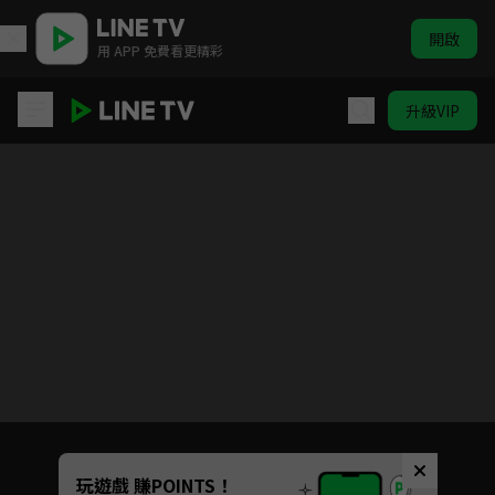
開啟
用 APP 免費看更精彩
升級VIP
赤髮白雪姬S1+S2
目前未允許這部影片在你所在的地區播放
如有不便請見諒
Unmute
玩遊戲 賺POINTS！