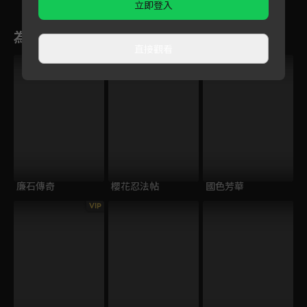
立即登入
為您推薦
直接觀看
廉石傳奇
櫻花忍法帖
國色芳華
VIP