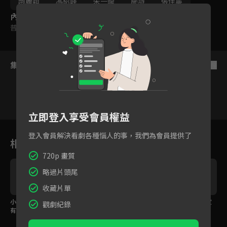
趙麗穎
馮紹峰
朱一龍
施詩
張佳寧
內容標籤
普遍級
集數列表
反序
立即登入享受會員權益
68
69
70
71
72
73
登入會員解決看劇各種惱人的事，我們為會員提供了
相關花絮
720p 畫質
略過片頭尾
收藏片單
小童星超會演，惹哭所
看見喜歡的女孩就癡癡
趙麗穎x馮紹峰 浪漫定
觀劇紀錄
有阿姨姊姊QQ
地傻笑？
情作