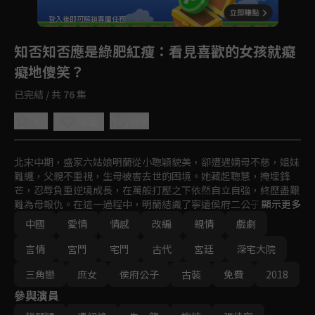
登入後即可解鎖專屬任務
Play
知否知否應是綠肥紅瘦
：看見喜歡的女孩就癡
癡地傻笑？
已完結 / 共 76 集
4.3
分享
收藏
北宋中期，盛家六姑娘明蘭從小聰穎貌美，卻遭遇嫡母不慈，姐妹
難纏，父親不重視，生母被害去世的困境。她藏起聰慧，掩埋鋒
芒，忍辱負重逆境成長，在萬般打壓之下依然自立自強，終歷盡艱
難為母報仇。在這一過程中，明蘭結識了寧遠侯府二公子顧廷燁。

顯示更多
中國
愛情
情感
改編
親情
戲劇
顧廷燁幫過明蘭，也刻薄過明蘭，他見過明蘭軟弱表皮下的聰慧銳
利，也見過她剛強性格中的脆弱孤單，對她早已傾心...
言情
宮鬥
宅鬥
古代
宮廷
深宅大院
三角戀
庶女
侯府公子
古裝
免費
2018
參與演員