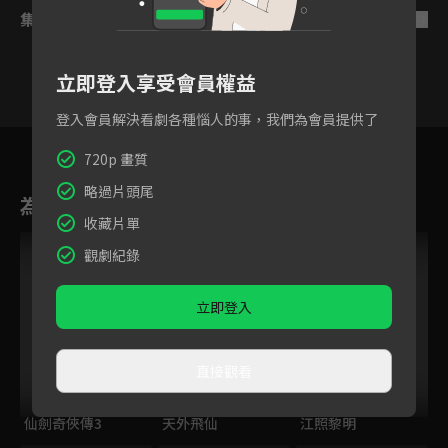
集數列表
反序
立即登入享受會員權益
登入會員解決看劇各種惱人的事，我們為會員提供了
1
2
3
4
5
6
7
720p 畫質
略過片頭尾
為您推薦
收藏片單
觀劇紀錄
立即登入
直接觀看
仙劍奇俠傳3
天外飛仙
江照黎明