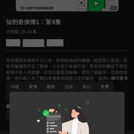
回首頁
登入後即可解鎖專屬任務
Play
仙劍奇俠傳1
：第4集
已完結 / 共 34 集
4.5
分享
收藏
李逍遙原本是個平凡少年，和相依為命的嬸嬸一起經營小客棧。但
有天嬸嬸突然生了重病，大夫表示無藥可救，焦急的他聽從下榻在
客棧中苗人的建議，前往仙靈島找解藥，遇到了趙靈兒，並與她成
親，豈料苗人為了奪回其實是南紹國公主的靈兒，血洗仙靈島，李
顯示更多
逍遙受趙靈兒的姥姥(非親生祖母)死前之託，陪伴靈兒回故鄉南詔
中國
愛情
戲劇
仙俠
奇幻
免費
國。仗著酒劍仙教他的幾招劍法，逍遙踏上了這趟險阻重重的旅
程，也開始了他一段接著一段波瀾壯闊的冒險與奇遇。
2000-2010
參與演員
劉亦菲
彭于晏
劉品言
胡歌
安以軒