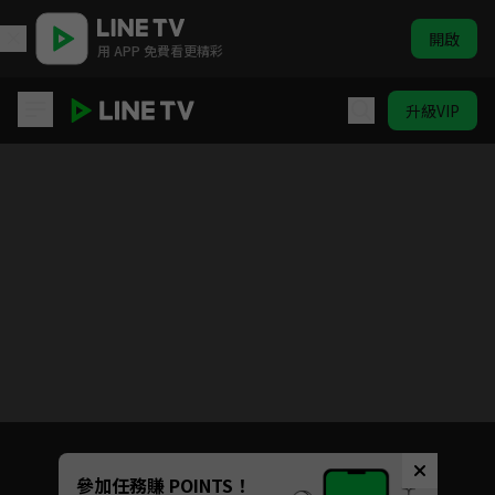
開啟
用 APP 免費看更精彩
升級VIP
仙劍奇俠傳1
目前未允許這部影片在你所在的地區播放
如有不便請見諒
Unmute
參加任務賺 POINTS！