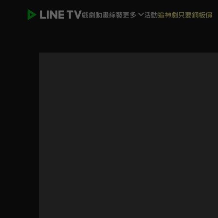
戲劇
動畫
綜藝
更多
活動
追神劇只要銅板價
仙劍奇俠傳1