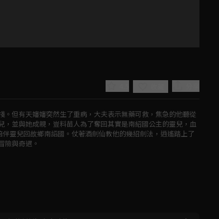
4.5
分享
收藏
棧。但有天嬸嬸突然生了重病，大夫表示無藥可救，焦急的他聽從
兒，並與她成親，豈料苗人為了奪回其實是南紹國公主的靈兒，血
，陪伴靈兒回故鄉南詔國。仗著酒劍仙教他的幾招劍法，逍遙踏上了
冒險與奇遇。
Play
Video