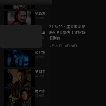
第15集
好康資訊
46分鐘
7/21-8/20，盛夏追劇祭
升級VIP最優惠！獨家好
第16集
戲看到飽
47分鐘
7月21日
-
8月20日
第17集
47分鐘
第18集
47分鐘
第19集
47分鐘