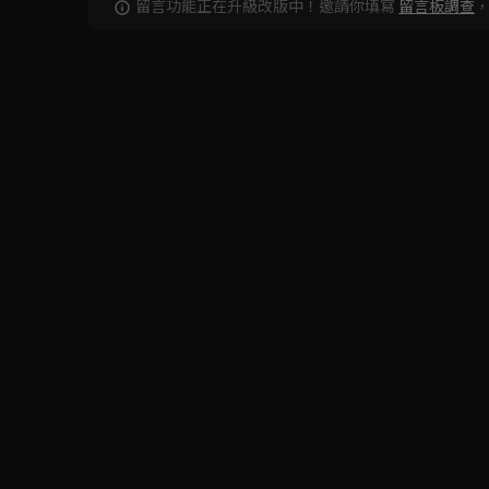
留言功能正在升級改版中！邀請你填寫
留言板調查