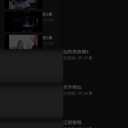
第4集
46分鐘
為您推薦
第5集
46分鐘
仙劍奇俠傳3
已完結 / 共 37 集
第6集
46分鐘
第7集
天外飛仙
45分鐘
已完結 / 共 39 集
第8集
46分鐘
江照黎明