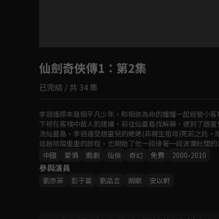
目前未允許這部影片在你所在的地區播放
仙劍奇俠傳1
如有不便請見諒
：第2集
已完結 / 共 34 集
回首頁
李逍遙原本是個平凡少年，和相依為命的嬸嬸一起經營小客
下榻在客棧中苗人的建議，前往仙靈島找解藥，遇到了趙靈
洗仙靈島，李逍遙受趙靈兒的姥姥(非親生祖母)死前之託
這趟險阻重重的旅程，也開始了他一段接著一段波瀾壯闊的
中國
愛情
戲劇
仙俠
奇幻
免費
2000-2010
參與演員
劉亦菲
彭于晏
劉品言
胡歌
安以軒