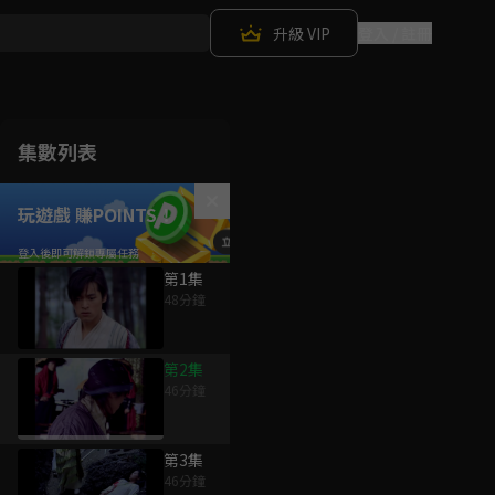
升級 VIP
登入 / 註冊
集數列表
玩遊戲 賺POINTS！
第1集
48分鐘
第2集
46分鐘
第3集
46分鐘