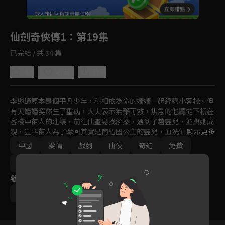
回首頁
登入後即可解鎖專屬任務
Play
仙劍奇俠傳1
：第19集
已完結 / 共 34 集
4.5
分享
收藏
李逍遙原本是個平凡少年，和相依為命的嬸嬸一起經營小客棧。但
有天嬸嬸突然生了重病，大夫表示無藥可救，焦急的他聽從下榻在
客棧中苗人的建議，前往仙靈島找解藥，遇到了趙靈兒，並與她成
親，豈料苗人為了奪回其實是南紹國公主的靈兒，血洗仙靈島，李
顯示更多
逍遙受趙靈兒的姥姥(非親生祖母)死前之託，陪伴靈兒回故鄉南詔
中國
愛情
戲劇
仙俠
奇幻
免費
國。仗著酒劍仙教他的幾招劍法，逍遙踏上了這趟險阻重重的旅
程，也開始了他一段接著一段波瀾壯闊的冒險與奇遇。
2000-2010
參與演員
劉亦菲
彭于晏
劉品言
胡歌
安以軒