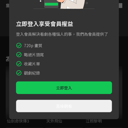
集數列表
反序
立即登入享受會員權益
登入會員解決看劇各種惱人的事，我們為會員提供了
16
17
18
19
20
21
2
720p 畫質
略過片頭尾
為您推薦
收藏片單
觀劇紀錄
立即登入
直接觀看
仙劍奇俠傳3
天外飛仙
江照黎明