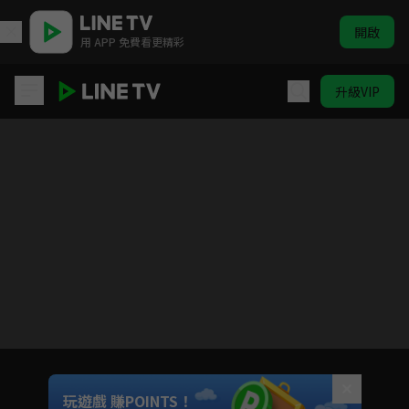
開啟
用 APP 免費看更精彩
升級VIP
仙劍奇俠傳1
目前未允許這部影片在你所在的地區播放
如有不便請見諒
Unmute
玩遊戲 賺POINTS！