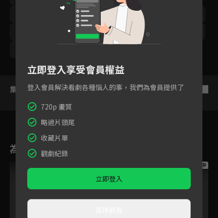
張棪琰
張曉謙
丁勇岱
胡歌
吳磊
靳東
王凱
劉濤
黃維德
程皓楓
寧文彤
王鷗
周奇奇
高鑫
張齡心
王永泉
立即登入享受會員權益
登入會員解決看劇各種惱人的事，我們為會員提供了
集數列表
反序
720p 畫質
略過片頭尾
收藏片單
為您推薦
觀劇紀錄
跟播中
跟播中
跟播中
立即登入
直接觀看