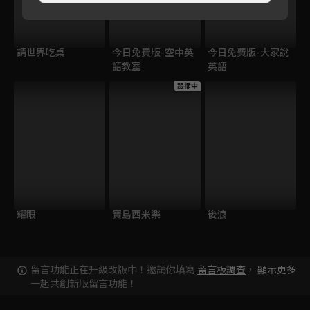
請世界吃桌
今日免費版-空中英
今日免費版-大家說
語教室
英語
跟播中
耀眼
寶島西米樂
後浪
留言功能正在升級改版中！邀請你填寫
留言板調查
，
顯示更多
一起共創新版留言功能！