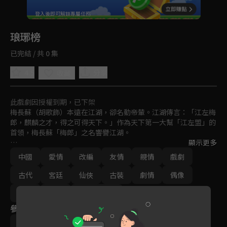
回首頁
登入後即可解鎖專屬任務
Play
琅琊榜
已完結 / 共 0 集
4.5
分享
收藏
此戲劇因授權到期，已下架
梅長蘇（胡歌飾）本遠在江湖，卻名動帝輦。江湖傳言：「江左梅
郎，麒麟之才，得之可得天下。」作為天下第一大幫「江左盟」的
首領，梅長蘇「梅郎」之名響譽江湖。

顯示更多
然而，有著江湖至尊地位的梅長蘇，卻是一個病弱青年、弱不禁
中國
愛情
改編
友情
親情
戲劇
風，背負著十多年前巨大的冤案與血海深仇，就連身世背後也隱藏
著巨大的秘密。 
古代
宮廷
仙俠
古裝
劇情
偶像
架空
免費
2011-2015
參與演員
楊雨婷
劉奕君
陳龍
郭曉然
王勁松