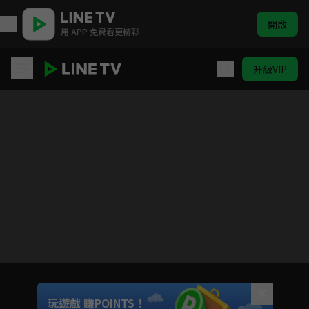
開啟
用 APP 免費看更精彩
升級VIP
琅琊榜
目前未允許這部影片在你所在的地區播放
如有不便請見諒
Unmute
玩遊戲 賺POINTS！