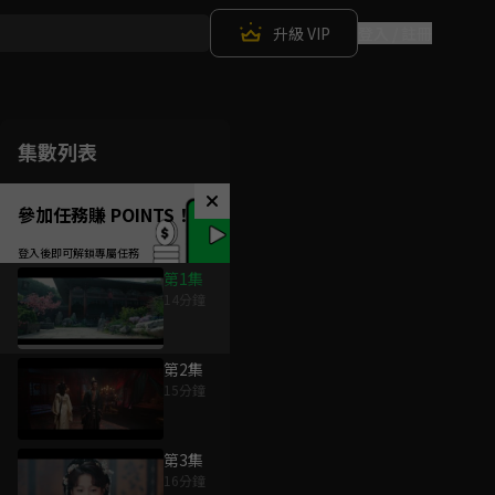
升級 VIP
登入 / 註冊
集數列表
參加任務賺 POINTS！
第1集
14分鐘
第2集
15分鐘
第3集
16分鐘