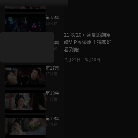
第15集
好康資訊
16分鐘
7/21-8/20，盛夏追劇祭
升級VIP最優惠！獨家好
第16集
戲看到飽
16分鐘
7月21日
-
8月20日
第17集
17分鐘
第18集
17分鐘
第19集
17分鐘