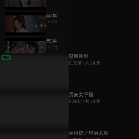
第4集
16分鐘
為您推薦
第5集
16分鐘
皇后駕到
獨家
已完結 / 共 24 集
第6集
15分鐘
第7集
長安女子鑑
19分鐘
已完結 / 共 24 集
第8集
17分鐘
長相憶之燈冶未央