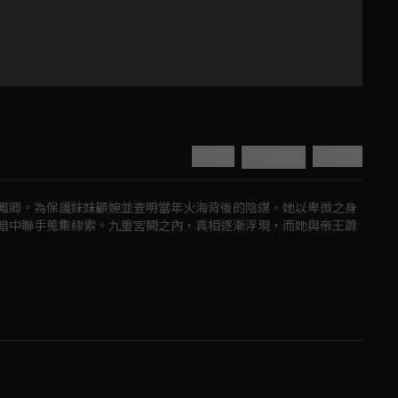
4.3
分享
收藏
鳳卿。為保護妹妹顧婉並查明當年火海背後的陰謀，她以卑微之身
暗中聯手蒐集線索。九重宮闕之內，真相逐漸浮現，而她與帝王蕭
Play
Video