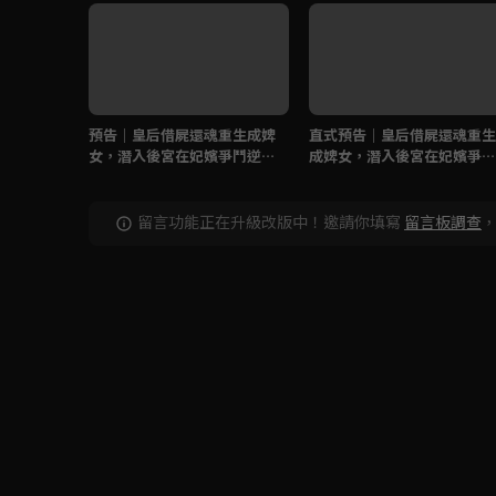
預告｜皇后借屍還魂重生成婢
直式預告｜皇后借屍還魂重生
女，潛入後宮在妃嬪爭鬥逆襲
成婢女，潛入後宮在妃嬪爭鬥
復仇
逆襲復仇
留言功能正在升級改版中！邀請你填寫
留言板調查