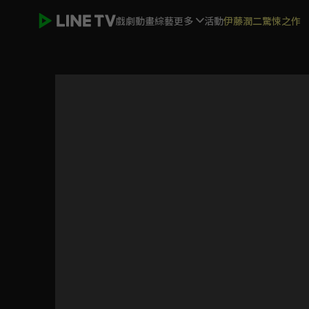
戲劇
動畫
綜藝
更多
活動
伊藤潤二驚悚之作
萬福金安