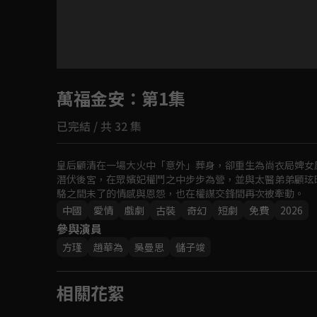
目前未允許這部影片在你所在的地區播放
萬福金安
如有不便請見諒
：第1集
已完結 / 共 32 集
回首頁
皇后顧清在一場大火中「意外」葬身，卻重生為尚衣局婢女
潛伏後宮，在眾嬪妃權鬥之中步步為營，並與太醫弟弟顧玹
駱之間未了的情感與恩怨，也在權謀交鋒間再次被牽動。
中國
愛情
戲劇
古裝
奇幻
短劇
免費
2026
參與演員
方瑾
趙華為
吳曼思
儲子竣
相關花絮