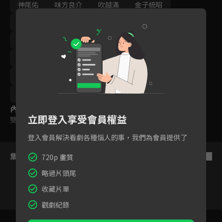
神尾佑
味方良介
吹越滿
金子統昭
津田寛治
緒形直人
導演｜植田泰史
導演｜佐佐木豪
導演｜本間利幸
導演｜松田祐輔
導演｜五十畑哉耶
編劇｜阿部沙耶佳
編劇｜阿部凌大
編劇｜島崎杜香
製作｜安永英樹
製作｜中村亮太
內容標籤
立即登入享受會員權益
雙字幕
｜
VIP
登入會員解決看劇各種惱人的事，我們為會員提供了
集數列表
反序
720p 畫質
略過片頭尾
收藏片單
觀劇紀錄
VIP
VIP
VIP
VIP
VIP
VIP
1
2
3
4
5
6