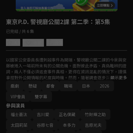
回首頁
登入後即可解鎖專屬任務
Play
東京P.D. 警視廳公關2課 第二季
：第5集
已完結 / 共 6 集
4.9
分享
收藏
以國家公安委員長遭刺殺事件為開端，警視廳公關二課的今泉與安
藤被捲入一場前所未有的公關危機。面對彼此矛盾、真偽難辨的證
詞，兩人不僅必須追查事件真相，更得在資訊混亂的情況下，謹慎
拿捏對外公開情報的尺度與時機。然而，隨著調查逐步深入，案件
顯示更多
的輪廓卻朝著所有人意想不到的方向發展……。
戲劇
懸疑
都會
職場
日本
2026
VIP會員
雙字幕
參與演員
福士蒼汰
吉川愛
正名僕藏
竹財輝之助
太田莉菜
谷原七音
本多力
吉原光夫