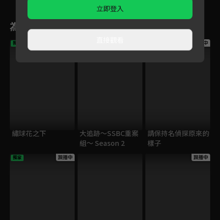
立即登入
為您推薦
直接觀看
跟播中
跟播中
跟播中
獨家
繡球花之下
大追跡～SSBC重案
請保持名偵探原來的
組～ Season 2
樣子
跟播中
跟播中
獨家