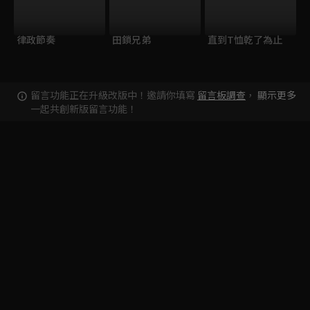
律政節奏
田鎖兄弟
直到T恤乾了為止
留言功能正在升級改版中！邀請你填寫
留言板調查
，
顯示更多
一起共創新版留言功能！