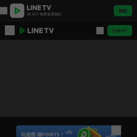
開啟
用 APP 免費看更精彩
升級VIP
東京P.D. 警視廳公關2課 第二季
目前未允許這部影片在你所在的地區播放
如有不便請見諒
Unmute
玩遊戲 賺POINTS！