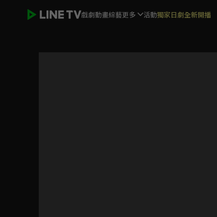
戲劇
動畫
綜藝
更多
活動
獨家日劇全新開播
霧藍色的雨後晴天