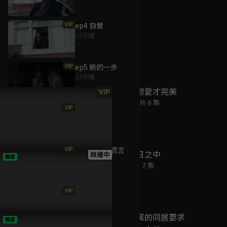
VIP
ep4 自覺
23分鐘
為您推薦
VIP
ep5 新的一步
23分鐘
第二次戀愛才完美
VIP
已完結 / 共 6 集
VIP
ep6 放手
23分鐘
VIP
ep7 善意的謊言
你在夏日之中
跟播中
獨家
23分鐘
跟播至第 7 集
VIP
ep8 希望
23分鐘
在對死黨的同居要求
獨家