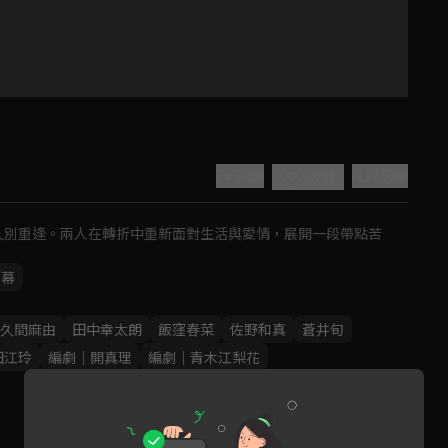
4.9
分享
收藏
久別重逢。兩人在轉折中重新面對生活與愛情⁡，展開一段帶點苦
字幕
Play
久間麻由
田中幸太朗
飯窪春菜
佐野和真
蒼井旬
田江玲
編劇｜開真理
編劇｜青木江梨花
Video