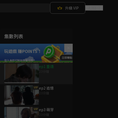
升級 VIP
登入 / 註冊
集數列表
玩遊戲 賺POINTS！
ep1 重逢
23分鐘
VIP
ep2 追憶
23分鐘
VIP
ep3 萌芽
23分鐘