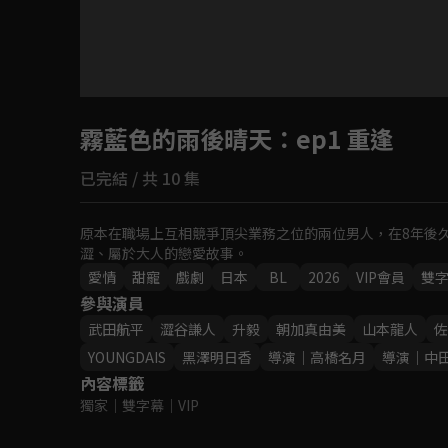
目前未允許這部影片在你所在的地區播放
霧藍色的雨後晴天
如有不便請見諒
：ep1 重逢
已完結 / 共 10 集
回首頁
原本在職場上互相競爭頂尖業務之位的兩位男人，在8年後
澀、屬於大人的戀愛故事⁡。
愛情
甜寵
戲劇
日本
BL
2026
VIP會員
雙
參與演員
武田航平
澀谷謙人
升毅
朝加真由美
山本龍人
佐
YOUNGDAIS
黑澤明日香
導演｜高橋名月
導演｜中
內容標籤
獨家
｜
雙字幕
｜
VIP