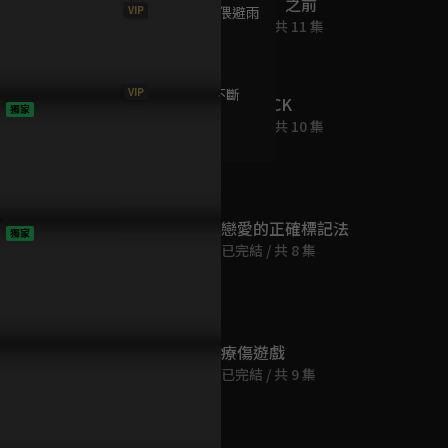
說「好」之前
VIP
ep9 相互依偎避雨
已完結 / 共 11 集
23分鐘
VIP
ep10 連綿不斷
PAYBACK
獨家
23分鐘
已完結 / 共 10 集
戀愛的正確標記法
獨家
已完結 / 共 8 集
療傷遊戲
已完結 / 共 9 集