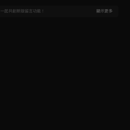
，一起共創新版留言功能！
顯示更多