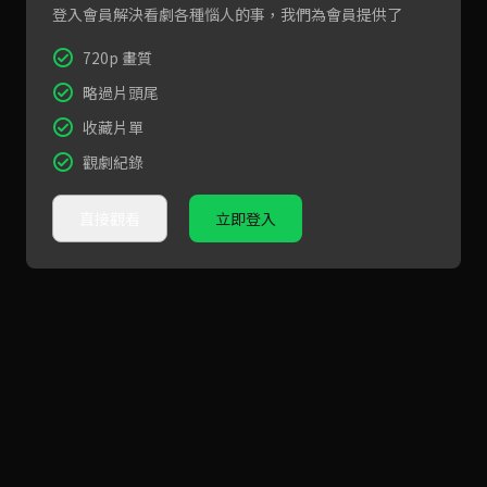
登入會員解決看劇各種惱人的事，我們為會員提供了
720p 畫質
略過片頭尾
收藏片單
觀劇紀錄
直接觀看
立即登入