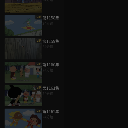
VIP
第1158集
24分鐘
VIP
第1159集
24分鐘
VIP
第1160集
24分鐘
VIP
第1161集
24分鐘
VIP
第1162集
24分鐘