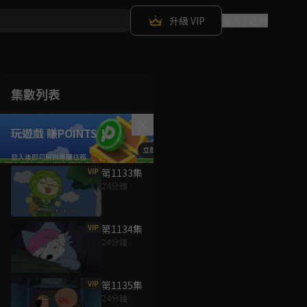
升級 VIP
登入 / 註冊
集數列表
玩遊戲 賺POINTS！
VIP
第1133集
24分鐘
VIP
第1134集
24分鐘
VIP
第1135集
24分鐘