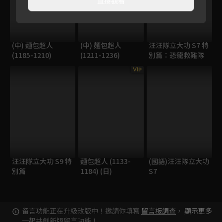
直接觀看
(中) 麵包超人
(中) 麵包超人
汪汪隊立大功 S7 特
(1185-1210)
(1211-1236)
別篇：恐龍救難隊
VIP
汪汪隊立大功 S9 特
麵包超人 (1133-
(國語)汪汪隊立大功
別篇
1184) (日)
S7
留言功能正在升級改版中！邀請你填寫
留言板調查
，
顯示更多
一起共創新版留言功能！