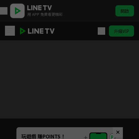
開啟
用 APP 免費看更精彩
升級VIP
麵包超人 (1133-1184) (中)
請關閉廣告阻擋程式，重新整理頁面
您收看的廣告支持著我們提供更多戲劇內容
玩遊戲 賺POINTS！