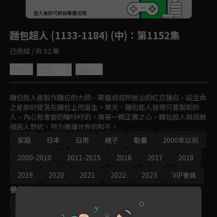
重新整理
登入後即可解鎖專屬任務
Play
麵包超人 (1133-1184) (中)
：第1152集
已完結 / 共 52 集
1.0
分享
收藏
麵包超人是製作麵包的大師—果醬叔叔所做出的紅豆麵包，因生命
之星剛好墜落在麵包上而誕生。某天，麵包超人發現只要幫助別
人，內心就會變的暖呼呼的。帶著一顆正義之心，麵包超人與宿敵
細菌人對抗，努力維護世界的和平。
家庭
日本
日常
親子
動畫
2000年以前
2000-2010
2011-2015
2016
2017
2018
2019
2020
2021
2022
2023
VIP會員
參與演員
導演｜永丘昭典
導演｜矢野博之
導演｜篠原俊哉