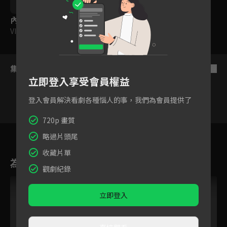
編劇｜柳瀨嵩
內容標籤
VIP
集數列表
反序
立即登入享受會員權益
登入會員解決看劇各種惱人的事，我們為會員提供了
720p 畫質
VIP
VIP
VIP
VIP
VIP
VIP
1149
1150
1151
1152
1153
1154
115
略過片頭尾
收藏片單
為您推薦
觀劇紀錄
VIP
VIP
立即登入