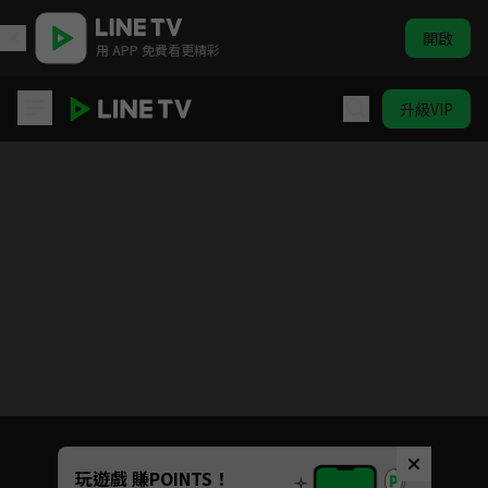
開啟
用 APP 免費看更精彩
升級VIP
麵包超人 (1133-1184) (中)
目前未允許這部影片在你所在的地區播放
如有不便請見諒
Unmute
玩遊戲 賺POINTS！