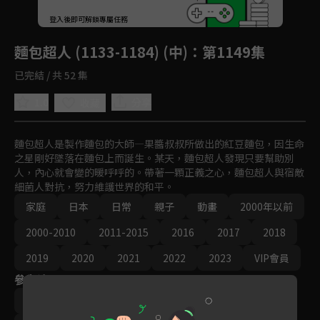
回首頁
登入後即可解鎖專屬任務
Play
麵包超人 (1133-1184) (中)
：第1149集
已完結 / 共 52 集
1.0
分享
收藏
麵包超人是製作麵包的大師—果醬叔叔所做出的紅豆麵包，因生命
之星剛好墜落在麵包上而誕生。某天，麵包超人發現只要幫助別
人，內心就會變的暖呼呼的。帶著一顆正義之心，麵包超人與宿敵
細菌人對抗，努力維護世界的和平。
家庭
日本
日常
親子
動畫
2000年以前
2000-2010
2011-2015
2016
2017
2018
2019
2020
2021
2022
2023
VIP會員
參與演員
導演｜永丘昭典
導演｜矢野博之
導演｜篠原俊哉