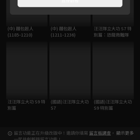
直接觀看
(中) 麵包超人
(中) 麵包超人
汪汪隊立大功 S7 特
(1185-1210)
(1211-1236)
別篇：恐龍救難隊
汪汪隊立大功 S9 特
(國語)汪汪隊立大功
(國語)汪汪隊立大功
別篇
S7
S9 特別篇
留言功能正在升級改版中！邀請你填寫
留言板調查
，
顯示更多
一起共創新版留言功能！