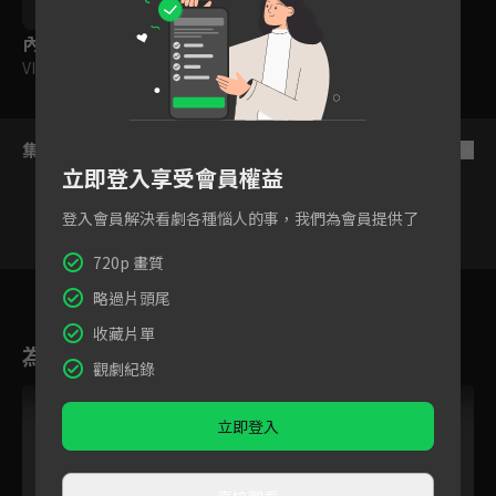
編劇｜柳瀨嵩
內容標籤
VIP
集數列表
反序
立即登入享受會員權益
登入會員解決看劇各種惱人的事，我們為會員提供了
720p 畫質
VIP
VIP
VIP
VIP
VIP
VIP
1146
1147
1148
1149
1150
1151
115
略過片頭尾
收藏片單
為您推薦
觀劇紀錄
VIP
VIP
立即登入