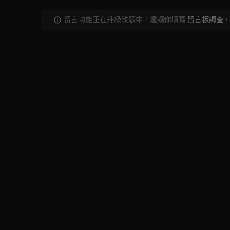
留言功能正在升級改版中！邀請你填寫
留言板調查