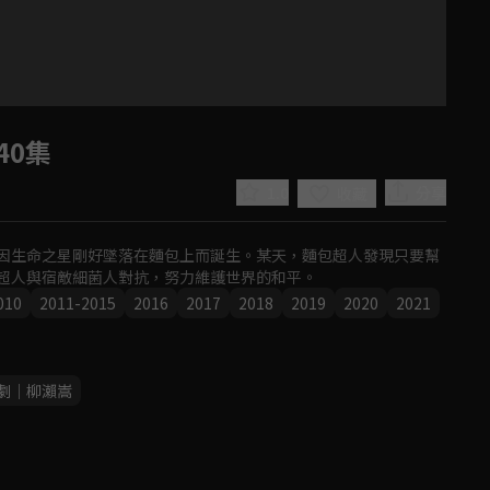
40集
1.0
分享
收藏
因生命之星剛好墜落在麵包上而誕生。某天，麵包超人發現只要幫
超人與宿敵細菌人對抗，努力維護世界的和平。
010
2011-2015
2016
2017
2018
2019
2020
2021
Play
劇｜柳瀨嵩
Video