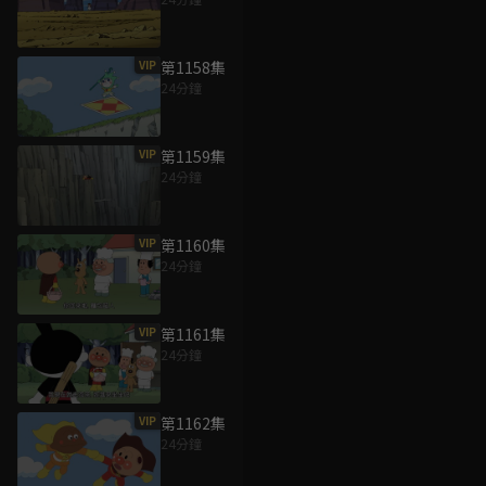
VIP
第1158集
24分鐘
VIP
第1159集
24分鐘
VIP
第1160集
24分鐘
VIP
第1161集
24分鐘
VIP
第1162集
24分鐘