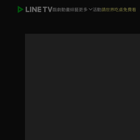
戲劇
動畫
綜藝
更多
活動
請世界吃桌免費看
麵包超人 (1133-1184) (中)