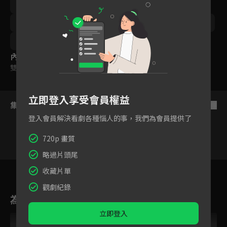
青島心
池津祥子
菅原大吉
導演｜伊東祥宏
導演｜福田亮介
導演｜尾本克宏
編劇｜谷口菜津子
編劇｜安藤奎
製作｜杉田彩佳
製作｜丸山いづみ
內容標籤
雙字幕
立即登入享受會員權益
集數列表
反序
登入會員解決看劇各種惱人的事，我們為會員提供了
720p 畫質
略過片頭尾
VIP
VIP
VIP
VIP
VIP
1
2
3
4
5
6
收藏片單
觀劇紀錄
為您推薦
立即登入
VIP