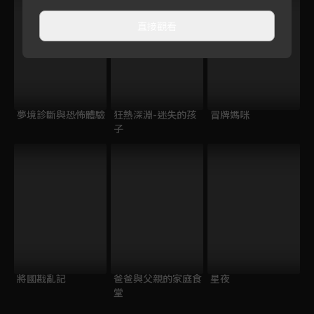
直接觀看
夢境診斷與恐怖體驗
狂熱深淵-迷失的孩
冒牌媽咪
子
將國戡亂記
爸爸與父親的家庭食
星夜
堂