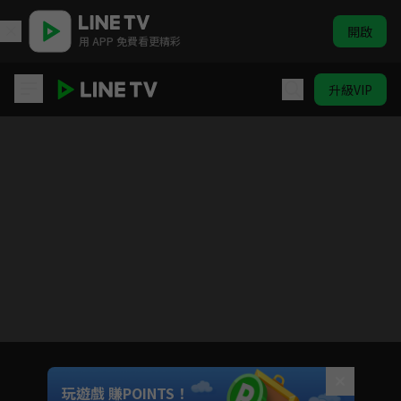
開啟
用 APP 免費看更精彩
升級VIP
有本事換你來做啊！
目前未允許這部影片在你所在的地區播放
如有不便請見諒
Unmute
玩遊戲 賺POINTS！