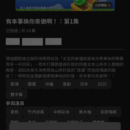
回首頁
登入後即可解鎖專屬任務
Play
有本事換你來做啊！
：第1集
已完結 / 共 10 集
4.8
分享
收藏
價值觀超級古板的海老原認為「女生的幸福就是每天煮美味的晚餐
等另一半回家」，原本打算跟擅長料理的同居女友山岸步入婚姻的
殿堂，卻因為某天海老原給山岸料理的"建議"而造成情感的破
局？！明明就是兼顧健康與美味的料理，有本事你來做啊！！
愛情
甜寵
改編
喜劇
日本
2025
雙字幕
參與演員
夏帆
竹內涼真
中條彩未
青木柚
前原瑞樹
樂驅
杏花
平原哲
安藤輪子
橘優輝