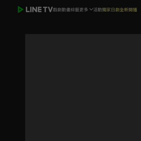
戲劇
動畫
綜藝
更多
活動
獨家日劇全新開播
隼消防團