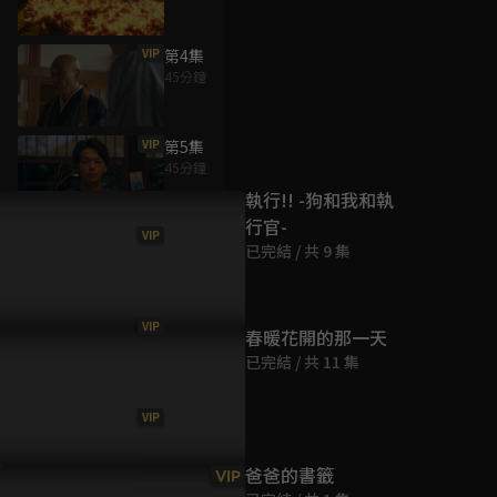
VIP
第4集
45分鐘
為您推薦
VIP
第5集
45分鐘
執行!! -狗和我和執
行官-
VIP
第6集
已完結 / 共 9 集
45分鐘
VIP
第7集
春暖花開的那一天
45分鐘
已完結 / 共 11 集
VIP
第8集
45分鐘
爸爸的書籤
VIP