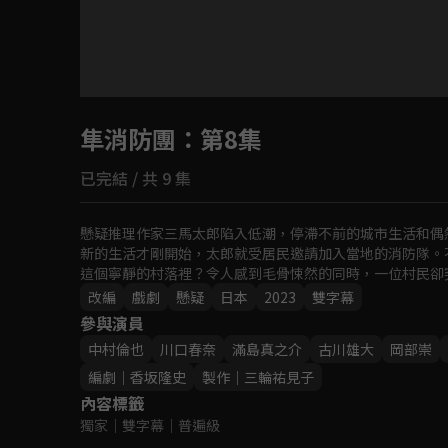
目前未允許這部影片在你所在的地區播放
隼消防團
如有不便請見諒
：第8集
已完結 / 共 9 集
回首頁
懸疑推理作家三馬太郎陷入低潮，停滯不前的城市生活和偶
新的生活才剛開始，太郎就受居民邀請加入當地的消防隊。
這個寧靜的村落裡？令人感到毛骨悚然的同時，一位村民卻突然
改編
戲劇
懸疑
日本
2023
雙字幕
參與演員
中村倫也
川口春奈
滿島真之介
古川雄大
岡部崇
編劇｜香坂隆史
製作｜三輪祐見子
內容標籤
獨家
｜
雙字幕
｜
普遍級