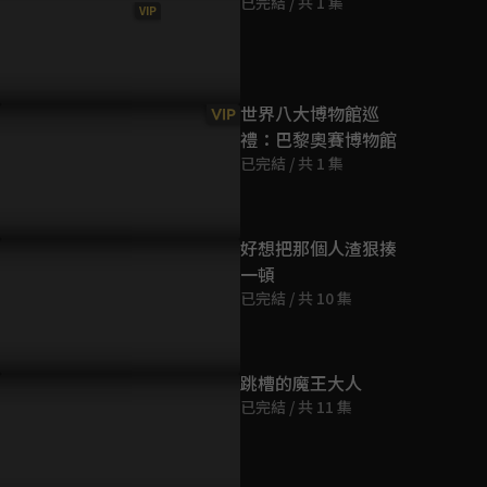
已完結 / 共 1 集
VIP
第9集
44分鐘
世界八大博物館巡
VIP
禮：巴黎奧賽博物館
已完結 / 共 1 集
好想把那個人渣狠揍
一頓
已完結 / 共 10 集
跳槽的魔王大人
已完結 / 共 11 集