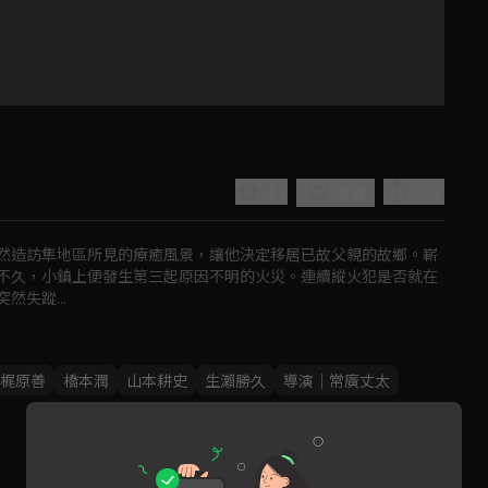
4.7
分享
收藏
然造訪隼地區所見的療癒風景，讓他決定移居已故父親的故鄉。嶄
不久，小鎮上便發生第三起原因不明的火災。連續縱火犯是否就在
失蹤...
Play
梶原善
橋本潤
山本耕史
生瀨勝久
導演｜常廣丈太
Video