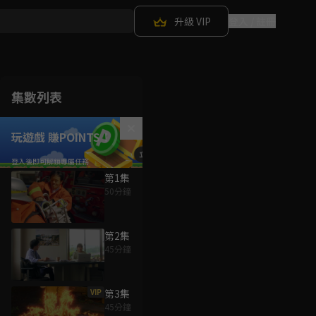
升級 VIP
登入 / 註冊
集數列表
玩遊戲 賺POINTS！
第1集
50分鐘
第2集
45分鐘
VIP
第3集
45分鐘