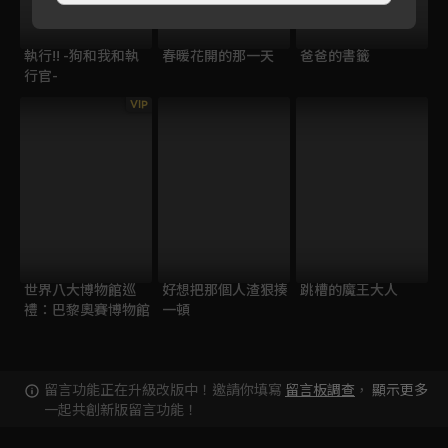
執行!! -狗和我和執
春暖花開的那一天
爸爸的書籤
行官-
VIP
世界八大博物館巡
好想把那個人渣狠揍
跳槽的魔王大人
禮：巴黎奧賽博物館
一頓
留言功能正在升級改版中！邀請你填寫
留言板調查
，
顯示更多
一起共創新版留言功能！