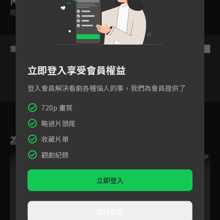
內容標籤
獨家
｜
雙字幕
｜
普遍級
集數列表
反序
立即登入享受會員權益
登入會員解決看劇各種惱人的事，我們為會員提供了
VIP
VIP
VIP
VIP
720p 畫質
1
2
3
4
5
6
7
略過片頭尾
為您推薦
收藏片單
觀劇紀錄
VIP
立即登入
直接觀看