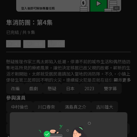
回首頁
登入後即可解鎖專屬任務
Play
隼消防團
：第4集
已完結 / 共 9 集
4.7
分享
收藏
懸疑推理作家三馬太郎陷入低潮，停滯不前的城市生活和偶然造訪
隼地區所見的療癒風景，讓他決定移居已故父親的故鄉。嶄新的生
活才剛開始，太郎就受居民邀請加入當地的消防隊。不久，小鎮上
便發生第三起原因不明的火災。連續縱火犯是否就在這個寧靜的村
顯示更多
落裡？令人感到毛骨悚然的同時，一位村民卻突然失蹤...
改編
戲劇
懸疑
日本
2023
雙字幕
參與演員
中村倫也
川口春奈
滿島真之介
古川雄大
岡部崇
梶原善
橋本潤
山本耕史
生瀨勝久
導演｜常廣丈太
編劇｜香坂隆史
製作｜三輪祐見子