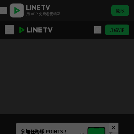
開啟
用 APP 免費看更精彩
升級VIP
隼消防團
目前未允許這部影片在你所在的地區播放
如有不便請見諒
Unmute
參加任務賺 POINTS！