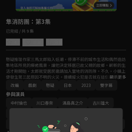
回首頁
登入後即可解鎖專屬任務
Play
隼消防團
：第3集
已完結 / 共 9 集
4.7
分享
收藏
懸疑推理作家三馬太郎陷入低潮，停滯不前的城市生活和偶然造訪
隼地區所見的療癒風景，讓他決定移居已故父親的故鄉。嶄新的生
活才剛開始，太郎就受居民邀請加入當地的消防隊。不久，小鎮上
便發生第三起原因不明的火災。連續縱火犯是否就在這個寧靜的村
顯示更多
落裡？令人感到毛骨悚然的同時，一位村民卻突然失蹤...
改編
戲劇
懸疑
日本
2023
雙字幕
參與演員
中村倫也
川口春奈
滿島真之介
古川雄大
岡部崇
梶原善
橋本潤
山本耕史
生瀨勝久
導演｜常廣丈太
編劇｜香坂隆史
製作｜三輪祐見子