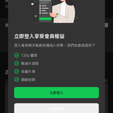
內容標籤
獨家
｜
雙字幕
｜
普遍級
集數列表
反序
立即登入享受會員權益
登入會員解決看劇各種惱人的事，我們為會員提供了
VIP
VIP
VIP
VIP
720p 畫質
1
2
3
4
5
6
略過片頭尾
為您推薦
收藏片單
觀劇紀錄
VIP
立即登入
直接觀看