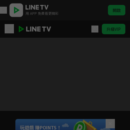
開啟
用 APP 免費看更精彩
升級VIP
隼消防團
目前未允許這部影片在你所在的地區播放
如有不便請見諒
Unmute
玩遊戲 賺POINTS！