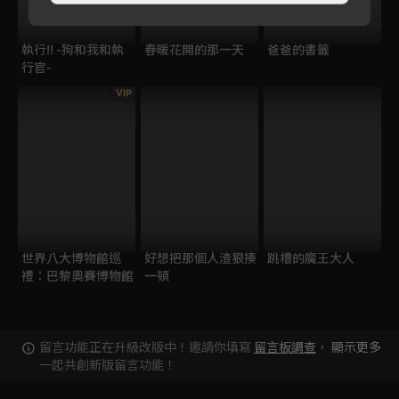
執行!! -狗和我和執
春暖花開的那一天
爸爸的書籤
行官-
VIP
世界八大博物館巡
好想把那個人渣狠揍
跳槽的魔王大人
禮：巴黎奧賽博物館
一頓
留言功能正在升級改版中！邀請你填寫
留言板調查
，
顯示更多
一起共創新版留言功能！