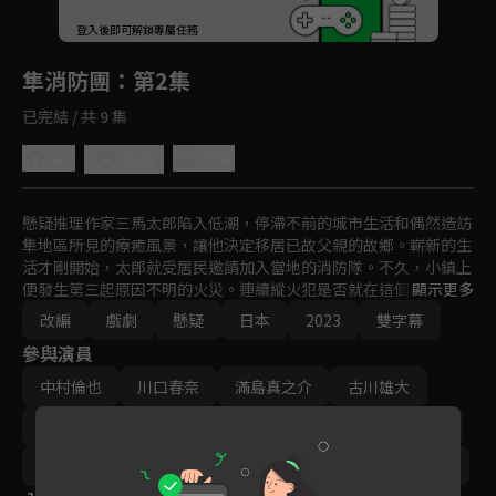
回首頁
登入後即可解鎖專屬任務
Play
隼消防團
：第2集
已完結 / 共 9 集
4.7
分享
收藏
懸疑推理作家三馬太郎陷入低潮，停滯不前的城市生活和偶然造訪
隼地區所見的療癒風景，讓他決定移居已故父親的故鄉。嶄新的生
活才剛開始，太郎就受居民邀請加入當地的消防隊。不久，小鎮上
便發生第三起原因不明的火災。連續縱火犯是否就在這個寧靜的村
顯示更多
落裡？令人感到毛骨悚然的同時，一位村民卻突然失蹤...
改編
戲劇
懸疑
日本
2023
雙字幕
參與演員
中村倫也
川口春奈
滿島真之介
古川雄大
岡部崇
梶原善
橋本潤
山本耕史
生瀨勝久
導演｜常廣丈太
編劇｜香坂隆史
製作｜三輪祐見子