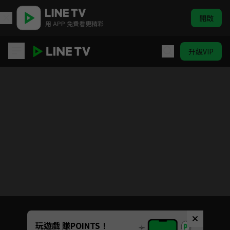
開啟
用 APP 免費看更精彩
升級VIP
隼消防團
目前未允許這部影片在你所在的地區播放
如有不便請見諒
Unmute
玩遊戲 賺POINTS！