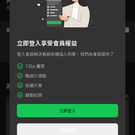
內容標籤
獨家
｜
雙字幕
｜
普遍級
集數列表
反序
立即登入享受會員權益
登入會員解決看劇各種惱人的事，我們為會員提供了
VIP
VIP
VIP
VIP
720p 畫質
1
2
3
4
5
6
略過片頭尾
為您推薦
收藏片單
觀劇紀錄
VIP
立即登入
直接觀看