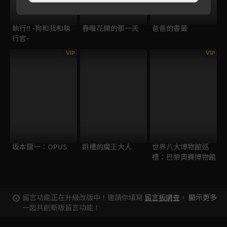
執行!! -狗和我和執
春暖花開的那一天
爸爸的書籤
行官-
VIP
VIP
坂本龍一：OPUS
跳槽的魔王大人
世界八大博物館巡
禮：巴黎奧賽博物館
留言功能正在升級改版中！邀請你填寫
留言板調查
，
顯示更多
一起共創新版留言功能！