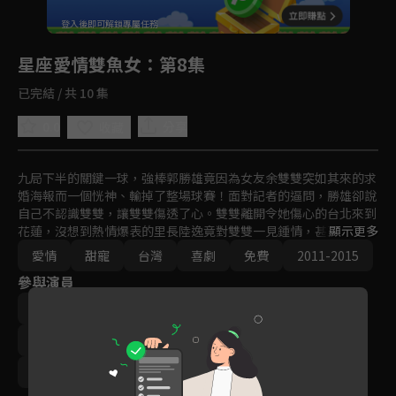
回首頁
登入後即可解鎖專屬任務
Play
星座愛情雙魚女
：第8集
已完結 / 共 10 集
0.0
分享
收藏
九局下半的關鍵一球，強棒郭勝雄竟因為女友余雙雙突如其來的求
婚海報而一個恍神、輸掉了整場球賽！面對記者的逼問，勝雄卻說
自己不認識雙雙，讓雙雙傷透了心。雙雙離開令她傷心的台北來到
花蓮，沒想到熱情爆表的里長陸逸竟對雙雙一見鍾情，甚至閃電求
顯示更多
婚！如果，對的人一次出現兩位，到底誰才是命中注定的真命天
愛情
甜寵
台灣
喜劇
免費
2011-2015
子？
參與演員
蔡黃汝
謝坤達
林辰唏
張睿家
導演｜馬進達
導演｜林敏祥
編劇｜馬進達
編劇｜費誠
編劇｜鄭悅心
編劇｜張君涵