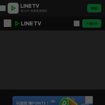
開啟
用 APP 免費看更精彩
升級VIP
星座愛情雙魚女
目前未允許這部影片在你所在的地區播放
如有不便請見諒
Unmute
玩遊戲 賺POINTS！