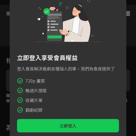
集數列表
反序
1
2
3
4
5
6
立即登入享受會員權益
相關花絮
登入會員解決看劇各種惱人的事，我們為會員提供了
720p 畫質
略過片頭尾
羅雲熙和師哥花下共
音殺之下唯有新娘存
罪孽深重用音殺懲罰，
收藏片單
曲，自己作的曲卻變對
活，羅雲熙曖昧低語許
羅雲熙一曲琵琶幻殺眾
付的武器
下次見面
生！
觀劇紀錄
立即登入
為您推薦