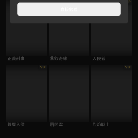
VIP
VIP
直接觀看
正義刑事
紫釵奇緣
入侵者
VIP
VIP
聲魔入侵
眉間雪
烈焰戰士