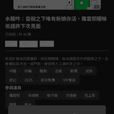
登入後即可解鎖專屬任務
Play
水龍吟
：音殺之下唯有新娘存活，羅雲熙曖昧
低語許下次見面
已完結 / 共 40 集
4.8
分享
收藏
來自於異境的唐儷辭，師從周睇樓，後為隱居世外的國舅之子，在
被構陷其涉及一滅門案，被迫捲入江湖紛爭之中。
中國
改編
戲劇
古裝
劇情
武俠
奇幻
2025
部分免費
VIP會員
參與演員
羅雲熙
肖順堯
敖子逸
方逸倫
包上恩
陳瑤
林允