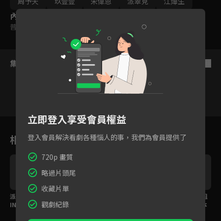
周予天
玖壹壹
宋偉恩
派翠克
江𤒹生
內容標籤
普遍級
集數列表
反序
立即登入享受會員權益
1
2
3
4
5
6
7
相關花絮
登入會員解決看劇各種惱人的事，我們為會員提供了
720p 畫質
略過片頭尾
收藏片單
派翠克助攻失敗反被要L
金鐘演技居然用在學馬
派翠克浮誇反應秒變姐
觀劇紀錄
INE？月老變小三橫刀奪
叫？爆笑模仿女神們形
妹！苗可麗接梗吐槽本
愛曾莞婷氣瘋
象全毀
土劇笑翻全場