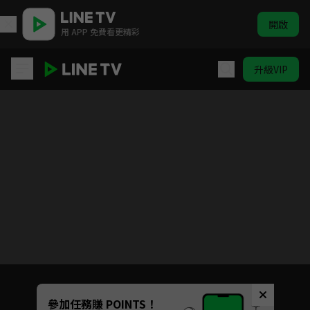
開啟
用 APP 免費看更精彩
升級VIP
驚奇旅明星
目前未允許這部影片在你所在的地區播放
如有不便請見諒
Unmute
參加任務賺 POINTS！