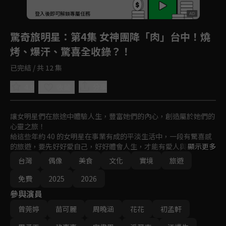
回首頁
登入後即可解鎖專屬任務
Play
驚奇旅明星
：第4集 女神團降「肉」台中！燒
烤、爆汗、驚喜全收錄？！
已完結 / 共 12 集
4.9
分享
收藏
讓女明星們在旅途中體驗人生，豐富她們的內心，創造屬於她們的
心靈之旅！

給這些年約 40 的女明星在事業有成的平淡生活中，一段有驚喜感
的旅遊，要先好好愛自己，好好體會人生，才能有愛人與被愛的勇
顯示更多
氣。

台灣
偶像
美食
文化
實境
旅遊
這段旅途中有什麼樣的驚喜等著她們？與帥哥不期而遇的情況下，
是否會有浪漫火花？驚奇「旅」明星即將出發！
免費
2025
2026
參與演員
曾莞婷
苗可麗
周曉涵
花花
初孟軒