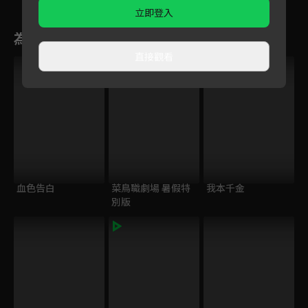
立即登入
為您推薦
直接觀看
血色告白
菜鳥職劇場 暑假特
我本千金
別版