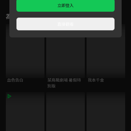
立即登入
為您推薦
直接觀看
血色告白
菜鳥職劇場 暑假特
我本千金
別版