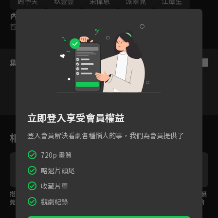
周予天
玖壹壹
宋偉恩
派翠克
江𤒹生
內容標籤
普遍級
集數列表
反序
立即登入享受會員權益
1
2
3
4
5
6
相關花絮
登入會員解決看劇各種惱人的事，我們為會員提供了
720p 畫質
略過片頭尾
收藏片單
搭訕櫃檯美國小哥，曾
初孟軒登場就大秀肌
EP01預告｜搭私人遊艇
觀劇紀錄
莞婷被小鮮肉猜只有24
肉，蛋糕切太醜被周曉
看煙火秀！鮮肉男星陪
歲！
涵當場教學
遊整天太幸福