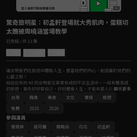
登入後即可解鎖專屬任務
Play
驚奇旅明星
：初孟軒登場就大秀肌肉，蛋糕切
太醜被周曉涵當場教學
已完結 / 共 12 集
4.9
分享
收藏
讓女明星們在旅途中體驗人生，豐富她們的內心，創造屬於她們的
心靈之旅！

給這些年約 40 的女明星在事業有成的平淡生活中，一段有驚喜感
的旅遊，要先好好愛自己，好好體會人生，才能有愛人與被愛的勇
顯示更多
氣。

台灣
偶像
美食
文化
實境
旅遊
這段旅途中有什麼樣的驚喜等著她們？與帥哥不期而遇的情況下，
是否會有浪漫火花？驚奇「旅」明星即將出發！
免費
2025
2026
參與演員
曾莞婷
苗可麗
周曉涵
花花
初孟軒